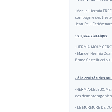
-Manuel Hermia FREETE
compagnie des très av
Jean-Paul Estiévenart
- en jazz classique
-HERMIA-MOHY-GERSTMA
- Manuel Hermia Quarte
Bruno Castellucci ou L
- à la croisée des 
-HERMIA-LELEUX: METAN
des deux protagoniste
- LE MURMURE DE L'ORI