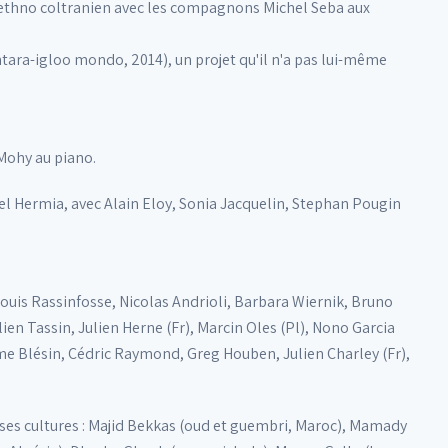
ck ethno coltranien avec les compagnons Michel Seba aux
ra-igloo mondo, 2014), un projet qu'il n'a pas lui-même
 Mohy au piano.
el Hermia, avec Alain Eloy, Sonia Jacquelin, Stephan Pougin
Louis Rassinfosse, Nicolas Andrioli, Barbara Wiernik, Bruno
en Tassin, Julien Herne (Fr), Marcin Oles (Pl), Nono Garcia
ime Blésin, Cédric Raymond, Greg Houben, Julien Charley (Fr),
rses cultures : Majid Bekkas (oud et guembri, Maroc), Mamady