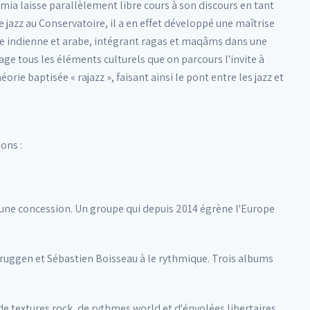
ia laisse parallèlement libre cours à son discours en tant
azz au Conservatoire, il a en effet développé une maîtrise
sique indienne et arabe, intégrant ragas et maqâms dans une
ge tous les éléments culturels que on parcours l'invite à
e baptisée « rajazz », faisant ainsi le pont entre les jazz et
ons :
cune concession. Un groupe qui depuis 2014 égrène l'Europe
uggen et Sébastien Boisseau à le rythmique. Trois albums
 textures rock, de rythmes world et d'énvolées libertaires.