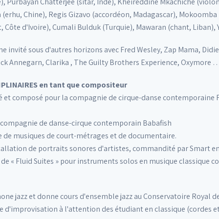
), Purbayan Chatterjee (sitar, Inde), Kheireddine Mkachiche (violon
an (erhu, Chine), Regis Gizavo (accordéon, Madagascar), Mokoomba
 Côte d'Ivoire), Cumali Bulduk (Turquie), Mawaran (chant, Liban), 
me invité sous d'autres horizons avec Fred Wesley, Zap Mama, Didie
Dick Annegarn, Clarika , The Guilty Brothers Experience, Oxymore 
PLINAIRES en tant que compositeur
é et composé pour la compagnie de cirque-danse contemporaine Fe
la compagnie de danse-cirque contemporain Babafish
e de musiques de court-métrages et de documentaire.
nstallation de portraits sonores d'artistes, commandité par Smart e
e de « Fluid Suites » pour instruments solos en musique classique c
phone jazz et donne cours d'ensemble jazz au Conservatoire Royal 
re d'improvisation à l'attention des étudiant en classique (cordes