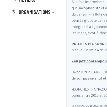
A la fois improvisate
que saxophoniste et à
ORGANISATIONS
du bansuri - la flûte 
pensée globale de la 
intégrer. Il a égaleme
les ragas, c'est-à-di
PROJETS PERSONNE
Manuel Hermia a dével
- en jazz contempor
-avec le trio DARRIFO
de son jazz inventif e
-L'ORCHESTRA NAZIONA
parus entre 2015 et 2
-TASSIN-HERMIA-JORIS: