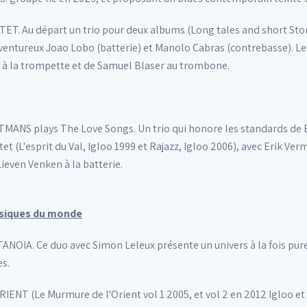
T. Au départ un trio pour deux albums (Long tales and short Stori
entureux Joao Lobo (batterie) et Manolo Cabras (contrebasse). Le 
 à la trompette et de Samuel Blaser au trombone.
NS plays The Love Songs. Un trio qui honore les standards de Bro
t (L'esprit du Val, Igloo 1999 et Rajazz, Igloo 2006), avec Erik V
ieven Venken à la batterie.
musiques du monde
OÏA. Ce duo avec Simon Leleux présente un univers à la fois purem
s.
ENT (Le Murmure de l'Orient vol 1 2005, et vol 2 en 2012 Igloo e