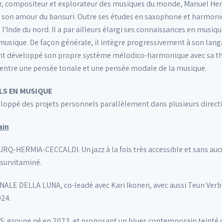
ur, compositeur et explorateur des musiques du monde, Manuel Herm
 son amour du bansuri. Outre ses études en saxophone et harmonie j
de l'Inde du nord. Il a par ailleurs élargi ses connaissances en mu
musique. De façon générale, il intègre progressivement à son langa
nt développé son propre système mélodico-harmonique avec sa théori
re entre une pensée tonale et une pensée modale de la musique.
LS EN MUSIQUE
oppé des projets personnels parallèlement dans plusieurs directi
ain
URQ-HERMIA-CECCALDI. Un jazz à la fois très accessible et sans au
t survitaminé.
LE DELLA LUNA, co-leadé avec Kari Ikonen, avec aussi Teun Verbr
024.
 groupe né en 2023, et proposant un blues contemporain teinté de