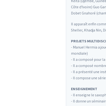
Keita (Djembe, Guinée
Côte d'Ivoire) Guo G
Dobet Gnahoré (chant,
Il apparaît enfin com
Sheller, Khadja Nin, 
PROJETS MULTIDISCI
- Manuel Hermia a jou
mondiale)
- Il a composé pour 
- Il a composé nombr
- Il a présenté une i
- Il compose une séri
ENSEIGNEMENT
- Il enseigne le saxo
- Il donne un séminai