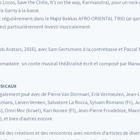
s Locos, Save the Chilis, It's on the way, Karmasutra), pour un ro
s Garny à la basse.
 régulièrement dans le Majid Bekkas AFRO ORIENTAL TRIO (al qanta
'est particulièrement investi musicalement.
Kids Avatars, 2016), avec Sam Gertsmans à la contrebasse et Pascal
romadaire : un conte musical théâtralisé écrit et composé par Manu
USICAUX
 a également joué avec de Pierre Van Dormael, Erik Vermeulen, Jean-
smans, Lieven Venken, Salvatore La Rocca, Sylvain Romano (Fr), Juli
), Omri Mor (Israel), Kari Ikonen (Fl), Jean-Pierre Froidebise, Max
 et bien d'autres encore.
lié des créations et des rencontres avec nombre d'artistes de dive