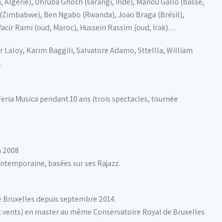
, Algérie), Dhruba Ghosh (sarangi, Inde), Manou Gallo (basse,
 (Zimbabwe), Ben Ngabo (Rwanda), Joao Braga (Brésil),
Yacir Rami (oud, Maroc), Hussein Rassim (oud, Irak)…
r Laloy, Karim Baggili, Salvatore Adamo, Sttellla, William
…
ria Musica pendant 10 ans (trois spectacles, tournée
n 2008
ontemporaine, basées sur ses Rajazz.
de Bruxelles depuis septembre 2014.
 et vents) en master au même Conservatoire Royal de Bruxelles