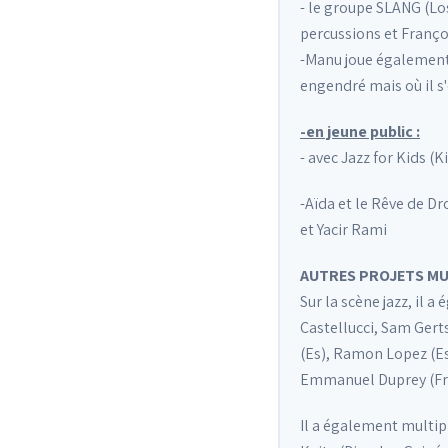
- le groupe SLANG (Lo
percussions et Françoi
-Manu joue également
engendré mais où il s
-en jeune public :
- avec Jazz for Kids (
-Aïda et le Rêve de D
et Yacir Rami
AUTRES PROJETS M
Sur la scène jazz, il
Castellucci, Sam Gert
(Es), Ramon Lopez (Es
Emmanuel Duprey (Fr),
Il a également multip