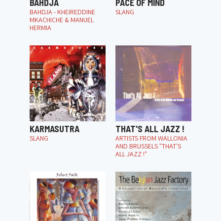
BAHDJA
PACE OF MIND
BAHDJA - KHEIREDDINE
SLANG
MKACHICHE & MANUEL
HERMIA
KARMASUTRA
THAT'S ALL JAZZ !
SLANG
ARTISTS FROM WALLONIA
AND BRUSSELS "THAT'S
ALL JAZZ !"