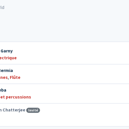
rld
 Garny
ectrique
Hermia
nes
,
Flûte
eba
 et percussions
n Chatterjee
Invité