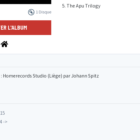
5. The Apu Trilogy
1 Disque
ER L'ALBUM
 : Homerecords Studio (Liège) par Johann Spitz
015
4 ->