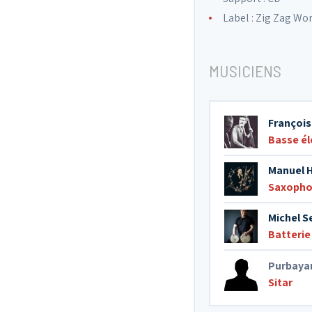
Label :
Zig Zag Wo
MUSICIENS
François
Basse él
Manuel 
Saxopho
Michel S
Batterie
Purbaya
Sitar