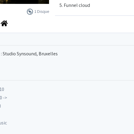
5. Funnel cloud
1 Disque
6. Ocean floor
7. Eyjaföll
 : Studio Synsound, Bruxelles
010
0 ->
3
usic