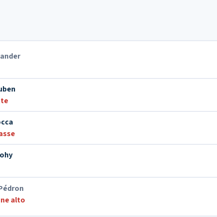
lander
uben
te
occa
asse
Mohy
 Pédron
ne alto