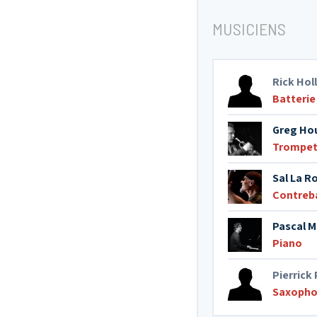
MUSICIENS
Rick Hol
Batterie
Greg Ho
Trompet
Sal La R
Contreb
Pascal 
Piano
Pierrick
Saxopho