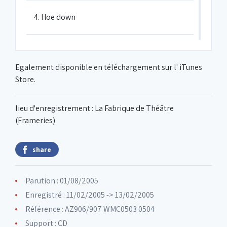
4. Hoe down
5. Well you needn't
Egalement disponible en téléchargement sur l' iTunes
Store.
6. Lush life
lieu d'enregistrement : La Fabrique de Théâtre
(Frameries)
7. Ojos de rojo
share
8. Beyond the sea
Parution : 01/08/2005
9. Little thumb
Enregistré : 11/02/2005 -> 13/02/2005
Référence : AZ906/907 WMC0503 0504
Support : CD
10. Better get it in your soul