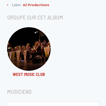
Label :
AZ Productions
Disque 2
GROUPE SUR CET ALBUM
1. Watch what happens
2. Lockjaw blues
3. Isfahan
WEST MUSIC CLUB
4. Stolen moments
MUSICIENS
5. And that ain't bad