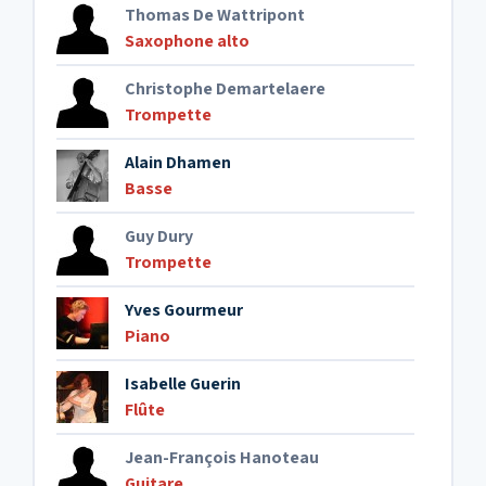
Thomas De Wattripont
6. Body and soul
Saxophone alto
Christophe Demartelaere
7. Nostalgia in Times Square
Trompette
Alain Dhamen
8. Mountain dance
Basse
Guy Dury
9. Sonnymoon for two
Trompette
Yves Gourmeur
10. Sax no end
Piano
Isabelle Guerin
Flûte
Jean-François Hanoteau
Guitare