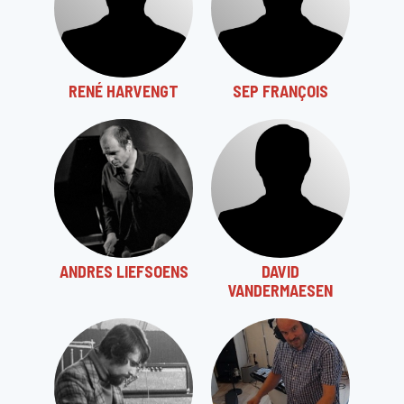
RENÉ HARVENGT
SEP FRANÇOIS
ANDRES LIEFSOENS
DAVID
VANDERMAESEN