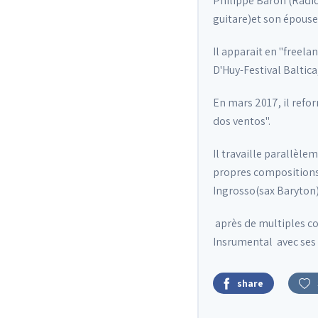
Philippe Baron (Radio
guitare)et son épouse
Il apparait en "freela
D'Huy-Festival Baltica
En mars 2017, il refo
dos ventos".
Il travaille parallèl
propres compositions,l
Ingrosso(sax Baryton)
après de multiples con
Insrumental avec ses
share