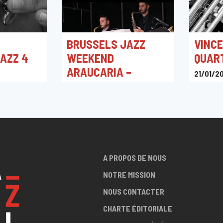
BRUSSELS JAZZ
VINC
JAZZ 4
WEEKEND
QUAR
ARAUCARIA –
21/01/2
EXCEPTIONAL
Hepton
0
SEPTET
e
23/05/2025 19:30
The Music Village
A PROPOS DE NOUS
NOTRE MISSION
NOUS CONTACTER
CHARTE ÉDITORIALE