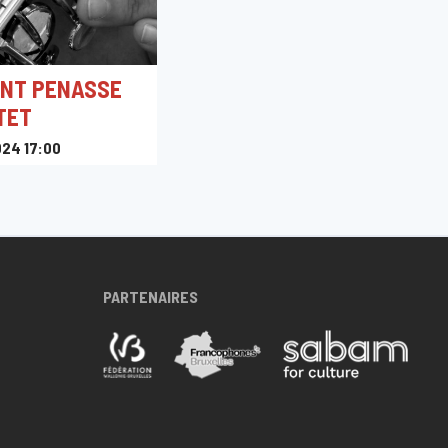
ENT PENASSE
TET
024 17:00
e
PARTENAIRES