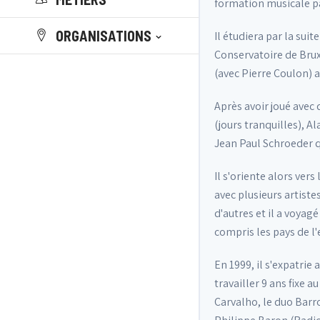
formation musicale pa
ORGANISATIONS
Il étudiera par la su
Conservatoire de Bruxe
(avec Pierre Coulon) a
Après avoir joué avec
(jours tranquilles), A
Jean Paul Schroeder q
Il s'oriente alors ve
avec plusieurs artist
d'autres et il a voyag
compris les pays de l
En 1999, il s'expatrie
travailler 9 ans fixe 
Carvalho, le duo Barro