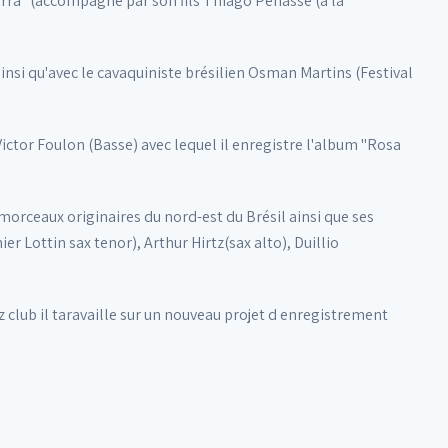
rra" (accompagné par son fils Thiago Penasse (à la
insi qu'avec le cavaquiniste brésilien Osman Martins (Festival
ictor Foulon (Basse) avec lequel il enregistre l'album "Rosa
morceaux originaires du nord-est du Brésil ainsi que ses
 Lottin sax tenor), Arthur Hirtz(sax alto), Duillio
 club il taravaille sur un nouveau projet d enregistrement