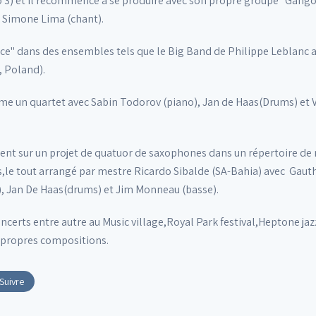
 3) et il recommence a se produire avec son propre groupe "Gango
 Simone Lima (chant).
nce" dans des ensembles tels que le Big Band de Philippe Leblanc a
, Poland).
rme un quartet avec Sabin Todorov (piano), Jan de Haas(Drums) et V
ement sur un projet de quatuor de saxophones dans un répertoire de 
e tout arrangé par mestre Ricardo Sibalde (SA-Bahia) avec Gauthier
, Jan De Haas(drums) et Jim Monneau (basse).
certs entre autre au Music village,Royal Park festival,Heptone jazz
 propres compositions.
Suivre