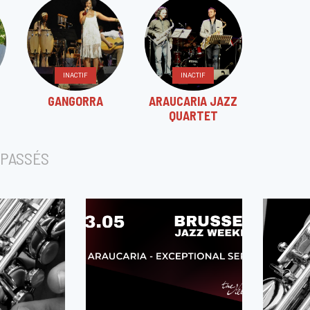
INACTIF
INACTIF
GANGORRA
ARAUCARIA JAZZ
QUARTET
PASSÉS