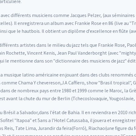
rticulière.
ite avec différents musiciens comme Jacques Pelzer, (aux séminaires
lles). Il enregistrera un album avec Frankie Rose en 86 (live au "Tra
insi que le hautbois. Il obtient un diplôme d'excellence en flûte (
 différents artistes dans le milieu du jazz tels que Frankie Rose, 
lain Rochette, Vincent Kenis, Jean Paul Vanderborght (avec "mighty
ui le mentionne dans son "dictionnaire des musiciens de jazz" édi
rs la musique latino américaine en jouant dans des clubs renommés 
es comme Chama Y chevereson,J.A Caffiero, show "Brasil tropical"
é dans de nombreux pays entre 1980 et 1999 comme le Maroc, la Grèc
'est avant la chute du mur de Berlin (Tchecoslovaquie, Yougoslavie,
 au Brésil a Salvador,dans l'état de Bahia. Il en reviendra en 2010 r
au Sofitel "Itapoa" et 5ans a l'Hotel Catussaba, il jouera et enregi
s Reis, Tate Lima, Jurandir da feira(Forró), Riachao(une figure du f