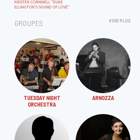
KRISTEN CORNWELL "DUKE
ELLINGTON'S SOUND OF LOVE"
VOIR PLUS
GROUPES
TUESDAY NIGHT
ARNOZZA
ORCHESTRA