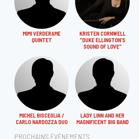
MIMI VERDERAME
KRISTEN CORNWELL
QUINTET
"DUKE ELLINGTON'S
SOUND OF LOVE"
MICHEL BISCEGLIA /
LADY LINN AND HER
CARLO NARDOZZA DUO
MAGNIFICENT BIG BAND
PROCHAINS ÉVÉNEMENTS