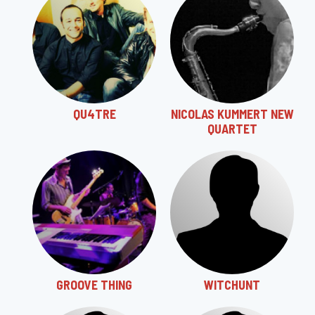
QU4TRE
NICOLAS KUMMERT NEW
QUARTET
GROOVE THING
WITCHUNT