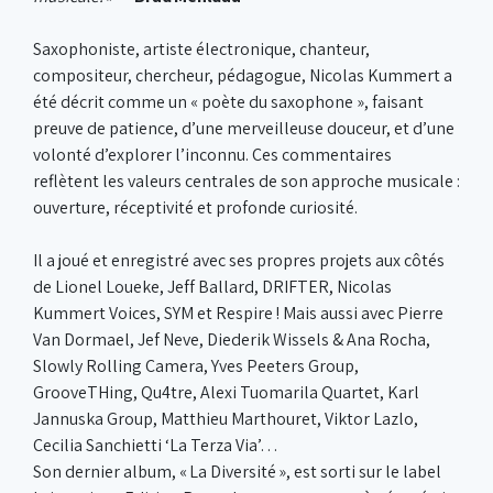
Saxophoniste, artiste électronique, chanteur,
compositeur, chercheur, pédagogue, Nicolas Kummert a
été décrit comme un « poète du saxophone », faisant
preuve de patience, d’une merveilleuse douceur, et d’une
volonté d’explorer l’inconnu. Ces commentaires
reflètent les valeurs centrales de son approche musicale :
ouverture, réceptivité et profonde curiosité.
Il a joué et enregistré avec ses propres projets aux côtés
de Lionel Loueke, Jeff Ballard, DRIFTER, Nicolas
Kummert Voices, SYM et Respire ! Mais aussi avec Pierre
Van Dormael, Jef Neve, Diederik Wissels & Ana Rocha,
Slowly Rolling Camera, Yves Peeters Group,
GrooveTHing, Qu4tre, Alexi Tuomarila Quartet, Karl
Jannuska Group, Matthieu Marthouret, Viktor Lazlo,
Cecilia Sanchietti ‘La Terza Via’…
Son dernier album, « La Diversité », est sorti sur le label