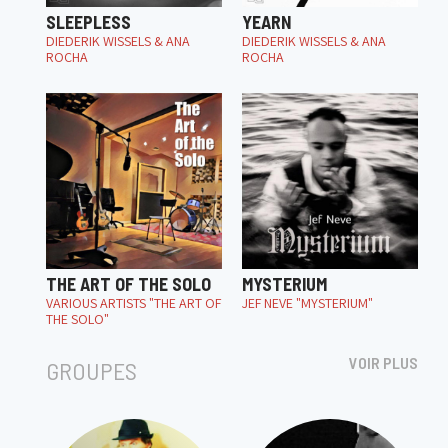
SLEEPLESS
YEARN
DIEDERIK WISSELS & ANA
DIEDERIK WISSELS & ANA
ROCHA
ROCHA
THE ART OF THE SOLO
MYSTERIUM
VARIOUS ARTISTS "THE ART OF
JEF NEVE "MYSTERIUM"
THE SOLO"
VOIR PLUS
GROUPES