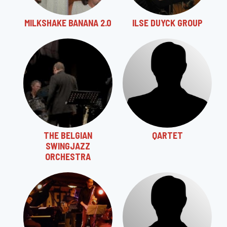
MILKSHAKE BANANA 2.0
ILSE DUYCK GROUP
THE BELGIAN
QARTET
SWINGJAZZ
ORCHESTRA