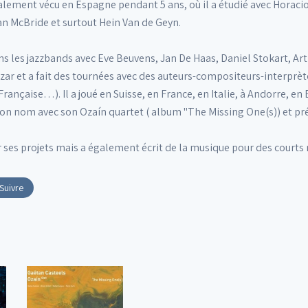
lement vécu en Espagne pendant 5 ans, où il a étudié avec Horaci
an McBride et surtout Hein Van de Geyn.
ns les jazzbands avec Eve Beuvens, Jan De Haas, Daniel Stokart, Art
zar et a fait des tournées avec des auteurs-compositeurs-interprèt
rançaise…). Il a joué en Suisse, en France, en Italie, à Andorre, e
on nom avec son Ozaín quartet ( album "The Missing One(s)) et pr
es projets mais a également écrit de la musique pour des courts 
Suivre