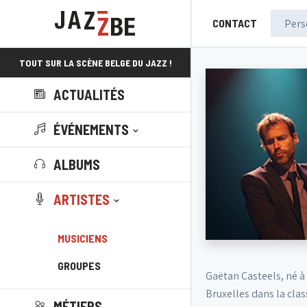
CONTACT
TOUT SUR LA SCÈNE BELGE DU JAZZ !
ACTUALITÉS
ÉVÉNEMENTS
ALBUMS
ARTISTES
MUSICIENS
GROUPES
Gaëtan Casteels, né à 
Bruxelles dans la clas
MÉTIERS