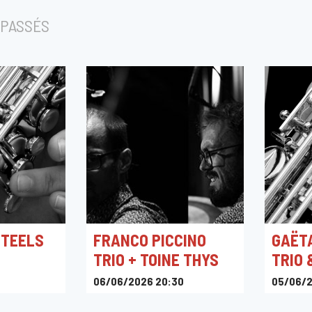
PASSÉS
STEELS
FRANCO PICCINO
GAËT
TRIO + TOINE THYS
TRIO 
06/06/2026 20:30
05/06/2
JAZZ9
Ferme H