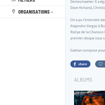
Demesmaeker. Il a éga
Dave Holland, Christi
ORGANISATIONS
On a pu l’entendre da
Alejandro Vargas à Bo
Rallye de la Chanson F
premier disque sous s
Gaëtan compose pour s
share
ALBUMS