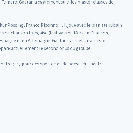
o Fumero. Gaëtan a également suivi les master classes de
hur Possing, Franco Piccinno… Il joue avec le pianiste cubain
es de chanson française (festivals de Mars en Chanson,
n Espagne et en Allemagne. Gaëtan Casteels a sorti son
épare actuellement le second opus du groupe.
métrages, pour des spectacles de poésie du théâtre.