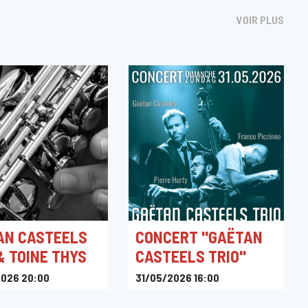
VOIR PLUS
AN CASTEELS
CONCERT "GAËTAN
& TOINE THYS
CASTEELS TRIO"
026 20:00
31/05/2026 16:00
olleken Hoeve
Ploef !