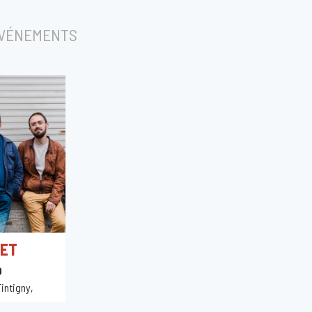
ÉVÉNEMENTS
TET
0
intigny,