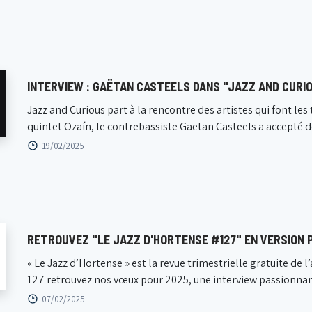
INTERVIEW : GAËTAN CASTEELS DANS "JAZZ AND CURI
Jazz and Curious part à la rencontre des artistes qui font le
quintet Ozaín, le contrebassiste Gaëtan Casteels a accepté de p
19/02/2025
RETROUVEZ "LE JAZZ D'HORTENSE #127" EN VERSION P
« Le Jazz d’Hortense » est la revue trimestrielle gratuite d
127 retrouvez nos vœux pour 2025, une interview passionnant
07/02/2025