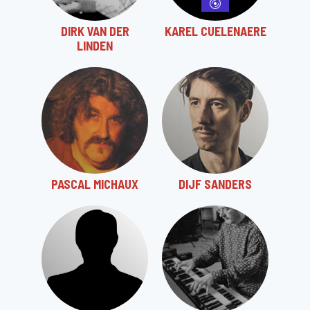
DIRK VAN DER
KAREL CUELENAERE
LINDEN
PASCAL MICHAUX
DIJF SANDERS