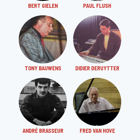
BERT GIELEN
PAUL FLUSH
TONY BAUWENS
DIDIER DERUYTTER
ANDRÉ BRASSEUR
FRED VAN HOVE