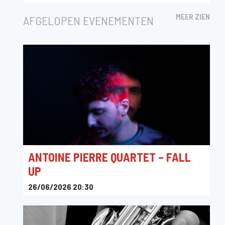
Flagey
MEER ZIEN
AFGELOPEN EVENEMENTEN
ANTOINE PIERRE QUARTET – FALL
UP
26/06/2026 20:30
L'An Vert