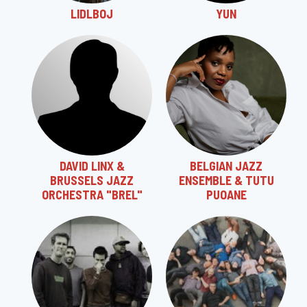
LIDLBOJ
YUN
DAVID LINX &
BELGIAN JAZZ
BRUSSELS JAZZ
ENSEMBLE & TUTU
ORCHESTRA "BREL"
PUOANE