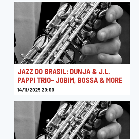
JAZZ DO BRASIL: DUNJA & J.L.
PAPPI TRIO- JOBIM, BOSSA & MORE
14/11/2025 20:00
Gallerie Art-Base