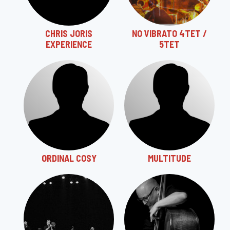
CHRIS JORIS
NO VIBRATO 4TET /
EXPERIENCE
5TET
ORDINAL COSY
MULTITUDE