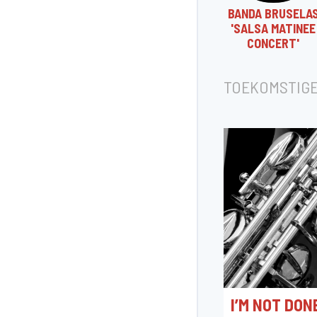
BANDA BRUSELA
'SALSA MATINEE
CONCERT'
TOEKOMSTIG
I’M NOT DON