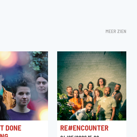
MEER ZIEN
OT DONE
RE#ENCOUNTER
ING