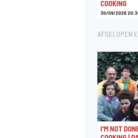
COOKING
30/09/2026 20:3
Nova Express
AFGELOPEN 
I'M NOT DON
COOKING | D