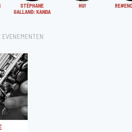
S
STÉPHANE
HU!
RE#EN
GALLAND: KANDA
E EVENEMENTEN
E