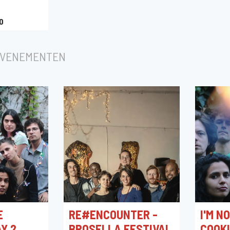
0
EVENEMENTEN
E
RE#ENCOUNTER -
I'M N
AY 2
BROSELLA FESTIVAL
COOK