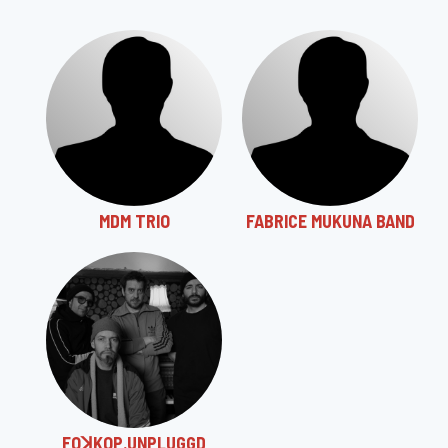
MDM TRIO
FABRICE MUKUNA BAND
FOꓘKOP.UNPLUGGD