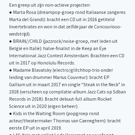
Een greep uit zijn non-actieve projecten:
● Marta Rosa (dreampop-groep rond Italiaanse zangeres
Marta del Grandi): bracht een CD uit in 2016 getiteld
Invertebrates en won in dat zelfde jaar de Concourioso-
wedstrijd).
● BRAIN//CHILD (jazzrock/noise-groep, met leden uit
België en Italië): halve-finalist in de Keep an Eye
International Jazz Contest Amsterdam. Brachten een CD
uit in 2017 op Honolulu Records.
● Madame Blavatsky (electro/glitchhop-trio onder
leiding van drummer Marius Couvreur): bracht EP
Gallium uit in maart 2017 en single “Steak in the Neck” in
2018 (verscheen op compilatie-album Jazz Cats op Sdban
Records in 2018). Bracht debuut-full album Rocket
Science uit in 2020 (eigen beheer).
● Kids in the Waiting Room (popgroep rond
acteur/theatermaker Thomas van Caeneghem): bracht
eerste EP uit in april 2019.