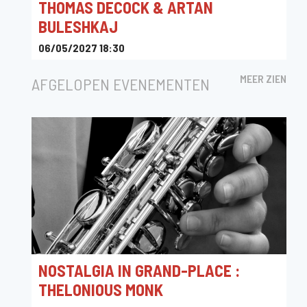
THOMAS DECOCK & ARTAN
BULESHKAJ
06/05/2027 18:30
Guido Gezellestraat 2, 3500 Hasselt, Belgique
MEER ZIEN
AFGELOPEN EVENEMENTEN
NOSTALGIA IN GRAND-PLACE :
THELONIOUS MONK