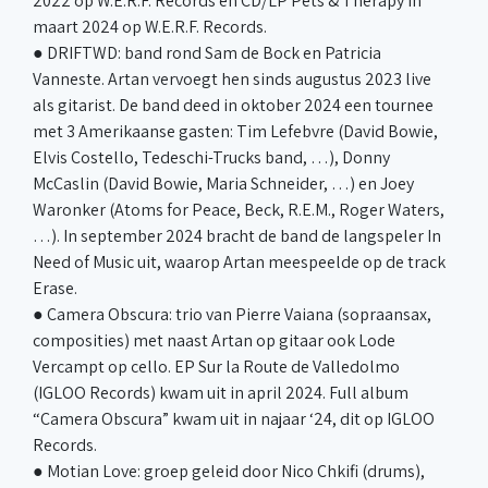
2022 op W.E.R.F. Records en CD/LP Pets & Therapy in
maart 2024 op W.E.R.F. Records.
● DRIFTWD: band rond Sam de Bock en Patricia
Vanneste. Artan vervoegt hen sinds augustus 2023 live
als gitarist. De band deed in oktober 2024 een tournee
met 3 Amerikaanse gasten: Tim Lefebvre (David Bowie,
Elvis Costello, Tedeschi-Trucks band, …), Donny
McCaslin (David Bowie, Maria Schneider, …) en Joey
Waronker (Atoms for Peace, Beck, R.E.M., Roger Waters,
…). In september 2024 bracht de band de langspeler In
Need of Music uit, waarop Artan meespeelde op de track
Erase.
● Camera Obscura: trio van Pierre Vaiana (sopraansax,
composities) met naast Artan op gitaar ook Lode
Vercampt op cello. EP Sur la Route de Valledolmo
(IGLOO Records) kwam uit in april 2024. Full album
“Camera Obscura” kwam uit in najaar ‘24, dit op IGLOO
Records.
● Motian Love: groep geleid door Nico Chkifi (drums),