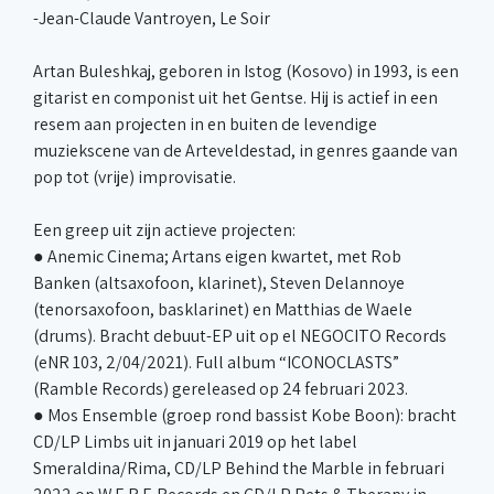
-Jean-Claude Vantroyen, Le Soir
Artan Buleshkaj, geboren in Istog (Kosovo) in 1993, is een
gitarist en componist uit het Gentse. Hij is actief in een
resem aan projecten in en buiten de levendige
muziekscene van de Arteveldestad, in genres gaande van
pop tot (vrije) improvisatie.
Een greep uit zijn actieve projecten:
● Anemic Cinema; Artans eigen kwartet, met Rob
Banken (altsaxofoon, klarinet), Steven Delannoye
(tenorsaxofoon, basklarinet) en Matthias de Waele
(drums). Bracht debuut-EP uit op el NEGOCITO Records
(eNR 103, 2/04/2021). Full album “ICONOCLASTS”
(Ramble Records) gereleased op 24 februari 2023.
● Mos Ensemble (groep rond bassist Kobe Boon): bracht
CD/LP Limbs uit in januari 2019 op het label
Smeraldina/Rima, CD/LP Behind the Marble in februari