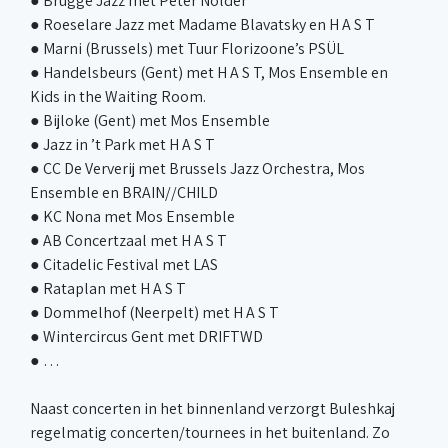
● Brugge Jazz met Peter Nolder
● Roeselare Jazz met Madame Blavatsky en H A S T
● Marni (Brussels) met Tuur Florizoone’s PSÜL
● Handelsbeurs (Gent) met H A S T, Mos Ensemble en
Kids in the Waiting Room.
● Bijloke (Gent) met Mos Ensemble
● Jazz in ’t Park met H A S T
● CC De Ververij met Brussels Jazz Orchestra, Mos
Ensemble en BRAIN//CHILD
● KC Nona met Mos Ensemble
● AB Concertzaal met H A S T
● Citadelic Festival met LAS
● Rataplan met H A S T
● Dommelhof (Neerpelt) met H A S T
● Wintercircus Gent met DRIFTWD
● …
Naast concerten in het binnenland verzorgt Buleshkaj
regelmatig concerten/tournees in het buitenland. Zo