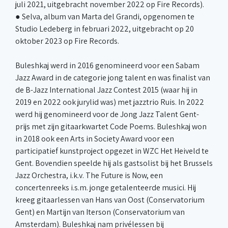
juli 2021, uitgebracht november 2022 op Fire Records).
● Selva, album van Marta del Grandi, opgenomen te
Studio Ledeberg in februari 2022, uitgebracht op 20
oktober 2023 op Fire Records.
Buleshkaj werd in 2016 genomineerd voor een Sabam
Jazz Award in de categorie jong talent en was finalist van
de B-Jazz International Jazz Contest 2015 (waar hij in
2019 en 2022 ook jurylid was) met jazztrio Ruis. In 2022
werd hij genomineerd voor de Jong Jazz Talent Gent-
prijs met zijn gitaarkwartet Code Poems. Buleshkaj won
in 2018 ook een Arts in Society Award voor een
participatief kunstproject opgezet in WZC Het Heiveld te
Gent. Bovendien speelde hij als gastsolist bij het Brussels
Jazz Orchestra, i.k.v. The Future is Now, een
concertenreeks i.s.m. jonge getalenteerde musici. Hij
kreeg gitaarlessen van Hans van Oost (Conservatorium
Gent) en Martijn van Iterson (Conservatorium van
Amsterdam). Buleshkaj nam privélessen bij