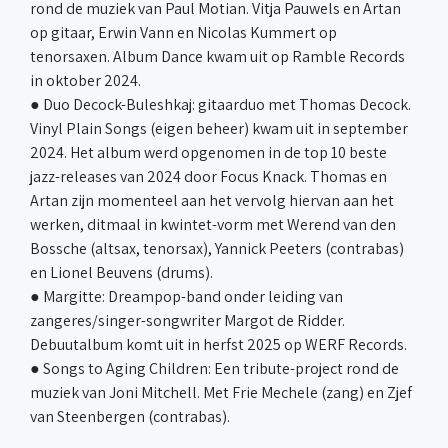
rond de muziek van Paul Motian. Vitja Pauwels en Artan
op gitaar, Erwin Vann en Nicolas Kummert op
tenorsaxen. Album Dance kwam uit op Ramble Records
in oktober 2024.
● Duo Decock-Buleshkaj: gitaarduo met Thomas Decock.
Vinyl Plain Songs (eigen beheer) kwam uit in september
2024. Het album werd opgenomen in de top 10 beste
jazz-releases van 2024 door Focus Knack. Thomas en
Artan zijn momenteel aan het vervolg hiervan aan het
werken, ditmaal in kwintet-vorm met Werend van den
Bossche (altsax, tenorsax), Yannick Peeters (contrabas)
en Lionel Beuvens (drums).
● Margitte: Dreampop-band onder leiding van
zangeres/singer-songwriter Margot de Ridder.
Debuutalbum komt uit in herfst 2025 op WERF Records.
● Songs to Aging Children: Een tribute-project rond de
muziek van Joni Mitchell. Met Frie Mechele (zang) en Zjef
van Steenbergen (contrabas).