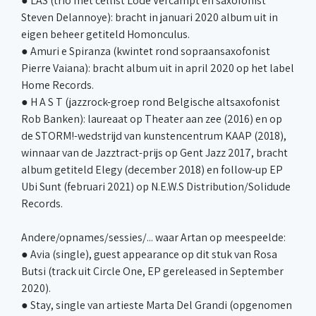
● LAS (trio met cellist Lode Vercampt en saxofonist
Steven Delannoye): bracht in januari 2020 album uit in
eigen beheer getiteld Homonculus.
● Amuri e Spiranza (kwintet rond sopraansaxofonist
Pierre Vaiana): bracht album uit in april 2020 op het label
Home Records.
● H A S T (jazzrock-groep rond Belgische altsaxofonist
Rob Banken): laureaat op Theater aan zee (2016) en op
de STORM!-wedstrijd van kunstencentrum KAAP (2018),
winnaar van de Jazztract-prijs op Gent Jazz 2017, bracht
album getiteld Elegy (december 2018) en follow-up EP
Ubi Sunt (februari 2021) op N.E.W.S Distribution/Solidude
Records.
Andere/opnames/sessies/... waar Artan op meespeelde:
● Avia (single), guest appearance op dit stuk van Rosa
Butsi (track uit Circle One, EP gereleased in September
2020).
● Stay, single van artieste Marta Del Grandi (opgenomen