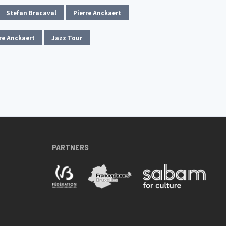
Stefan Bracaval
Pierre Anckaert
re Anckaert
Jazz Tour
PARTNERS