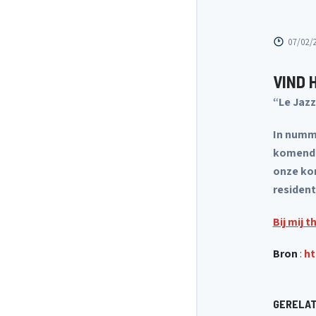
07/02/
VIND 
“Le Jazz
In numm
komende
onze ko
resident
Bij mij 
Bron
:
ht
GERELA