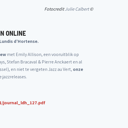
Fotocredit
Julie Calbert
©
EN ONLINE
 Lundis d’Hortense.
iew
met Emily Allison, een vooruitblik op
, Stefan Bracaval & Pierre Anckaert en al
el), en niet te vergeten Jazz au Vert,
onze
e jazzreleases.
1/journal_ldh_127.pdf