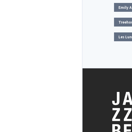
Emily A
Treeho
Les Lun