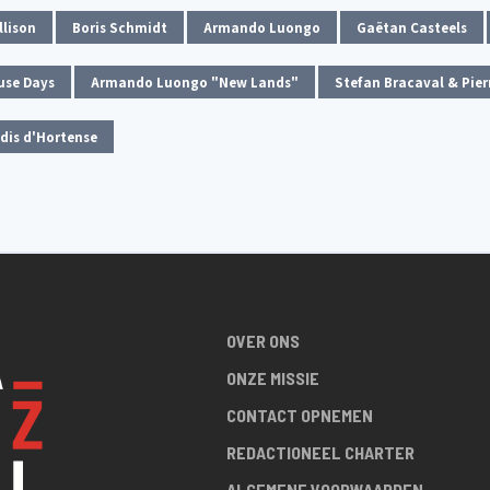
llison
Boris Schmidt
Armando Luongo
Gaëtan Casteels
use Days
Armando Luongo "New Lands"
Stefan Bracaval & Pier
dis d'Hortense
OVER ONS
ONZE MISSIE
CONTACT OPNEMEN
REDACTIONEEL CHARTER
ALGEMENE VOORWAARDEN