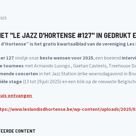
2025
HET "LE JAZZ D'HORTENSE #127" IN GEDRUKT 
 d’Hortense” is het gratis kwartaalblad van de vereniging Les
er 127
vind je onze
beste wensen voor 2025
, een boeiend
interv
 tournees
met Armando Luongo , Gaëtan Casteels, Treehouse Days
mende concerten
in het Jazz Station (elke woensdagavond in Bruss
iële stage
(13 tot 19 juli 2025) en een blik op de nieuwste Belgisch
thuis ontvangen
tps://www.leslundisdhortense.be/wp-content/uploads/2025/0
TEERDE CONTENT