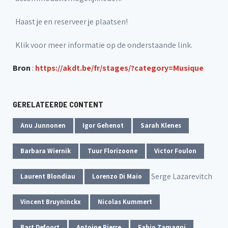
Haast je en reserveer je plaatsen!
Klik voor meer informatie op de onderstaande link.
Bron
:
https://akdt.be/fr/stages/?category=Musique
GERELATEERDE CONTENT
Anu Junnonen
Igor Gehenot
Sarah Klenes
Barbara Wiernik
Tuur Florizoone
Victor Foulon
Serge Lazarevitch
Laurent Blondiau
Lorenzo Di Maio
Vincent Bruyninckx
Nicolas Kummert
Bart Defoort
Antoine Pierre
Fabio Zamagni