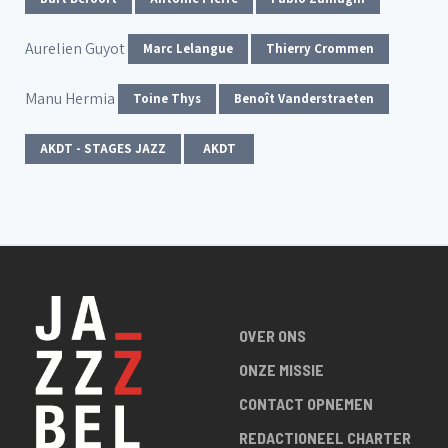
Aurelien Guyot
Marc Lelangue
Thierry Crommen
Manu Hermia
Toine Thys
Benoît Vanderstraeten
AKDT - STAGES JAZZ
AKDT
OVER ONS
ONZE MISSIE
CONTACT OPNEMEN
REDACTIONEEL CHARTER