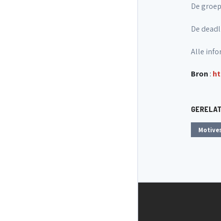
De groepe
De deadli
Alle info
Bron
:
ht
GERELA
Motives