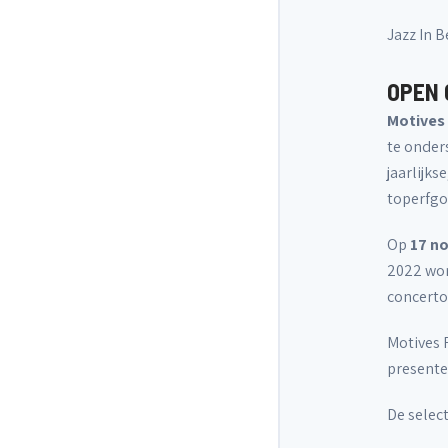
Jazz In 
OPEN 
Motives 
te onder
jaarlijk
toperfgo
Op
17 n
2022 wor
concerto
Motives F
presente
De selec