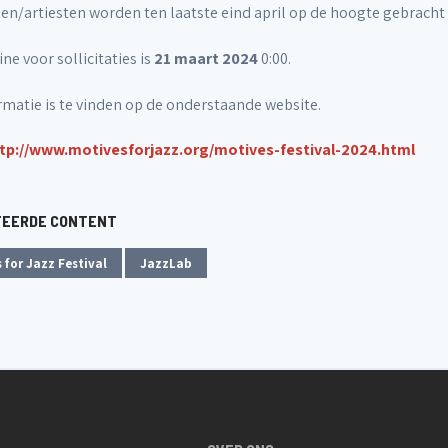
n/artiesten worden ten laatste eind april op de hoogte gebracht of
ne voor sollicitaties is
21 maart 2024
0:00.
rmatie is te vinden op de onderstaande website.
tp://www.motivesforjazz.org/motives-festival-2024.html
TEERDE CONTENT
 for Jazz Festival
JazzLab