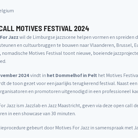
Belgium
CALL MOTIVES FESTIVAL 2024
For Jazz
wil de Limburgse jazzscene helpen vormen en spreiden doo
steunen en cultuurbruggen te bouwen naar Vlaanderen, Brussel, Eu
se, nomadische Motives Festival toont nieuwe, boeiende jazzproject
ed.
ovember 2024
vindt in
het Dommelhof in Pelt
het Motives Festival
dt de toon gezet voor een jaarlijks terugkerend festival. Naast ee
rganisatoren en promotoren uitgenodigd in een professioneel kad
or Jazz ism Jazzlab en Jazz Maastricht, geven via deze open call d
ren in een showcase van 30 minuten.
tieprocedure gebeurt door Motives For Jazz in samenspraak met Ja