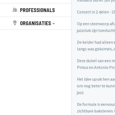
Italiaans buffet (all yo
PROFESSIONALS
Concert in 2 delen - 2
ORGANISATIES
Op een steenworp afst
jazzclub zijn toevluc
De kelder had alleen 
langs was gekomen, on
Deze duivel van een m
Pintus en Antonio Pir
Het idee sprak hen aa
om nog beter te kunn
jazz.
De formule is eenvoud
zichtbare bakstenen. 