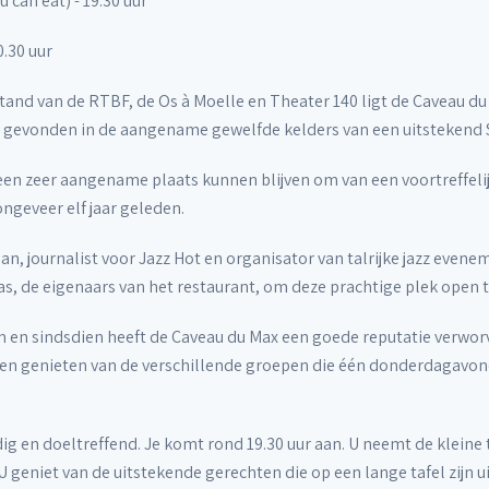
u can eat) - 19.30 uur
0.30 uur
and van de RTBF, de Os à Moelle en Theater 140 ligt de Caveau du
ht gevonden in de aangename gewelfde kelders van een uitstekend Sa
een zeer aangename plaats kunnen blijven om van een voortreffelijk
geveer elf jaar geleden.
an, journalist voor Jazz Hot en organisator van talrijke jazz evene
as, de eigenaars van het restaurant, om deze prachtige plek open te
n en sindsdien heeft de Caveau du Max een goede reputatie verwor
en genieten van de verschillende groepen die één donderdagavon
ig en doeltreffend. Je komt rond 19.30 uur aan. U neemt de klein
U geniet van de uitstekende gerechten die op een lange tafel zijn u