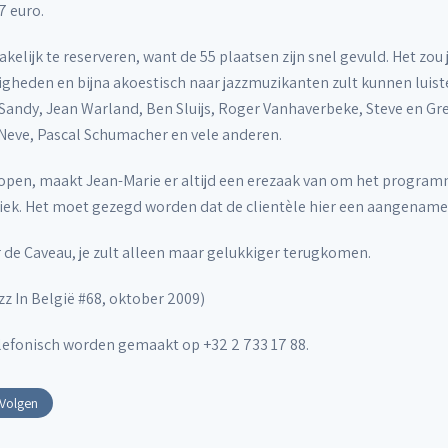
7 euro.
kelijk te reserveren, want de 55 plaatsen zijn snel gevuld. Het zou
heden en bijna akoestisch naar jazzmuzikanten zult kunnen luiste
andy, Jean Warland, Ben Sluijs, Roger Vanhaverbeke, Steve en Gr
 Neve, Pascal Schumacher en vele anderen.
 open, maakt Jean-Marie er altijd een erezaak van om het progra
ek. Het moet gezegd worden dat de clientèle hier een aangename 
de Caveau, je zult alleen maar gelukkiger terugkomen.
zz In België #68, oktober 2009)
efonisch worden gemaakt op +32 2 733 17 88.
Volgen