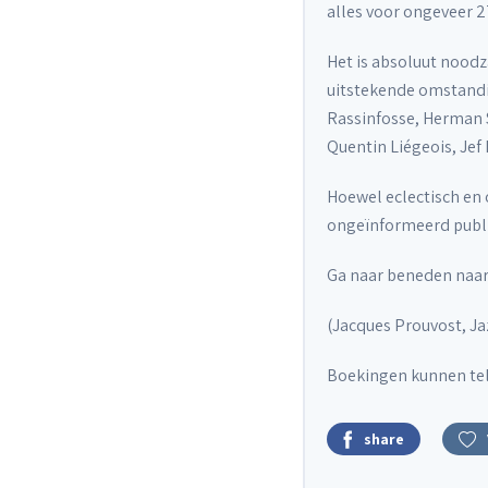
alles voor ongeveer 2
Het is absoluut noodza
uitstekende omstandig
Rassinfosse, Herman S
Quentin Liégeois, Jef
Hoewel eclectisch en
ongeïnformeerd publi
Ga naar beneden naar 
(Jacques Prouvost, Ja
Boekingen kunnen tel
share