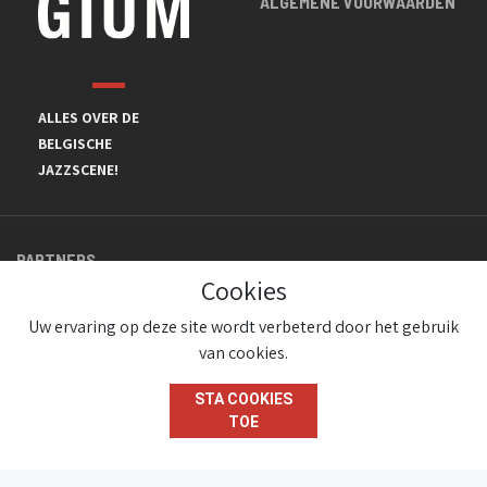
ALGEMENE VOORWAARDEN
ALLES OVER DE
BELGISCHE
JAZZSCENE!
PARTNERS
Cookies
Uw ervaring op deze site wordt verbeterd door het gebruik
van cookies.
STA COOKIES
TOE
© JazzInBelgium 2026 ( Version 1.1.2)