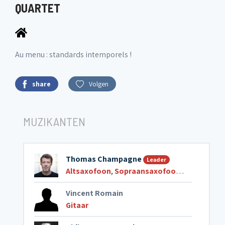
QUARTET
Au menu : standards intemporels !
share
Volgen
MUZIKANTEN
Thomas Champagne
Leader
Altsaxofoon
,
Sopraansaxofoon
,
Tenorsaxo
Vincent Romain
Gitaar