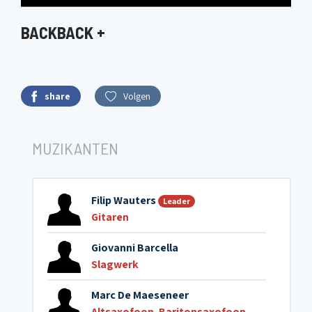
BACKBACK +
share
Volgen
MUZIKANTEN
Filip Wauters
Leader
Gitaren
Giovanni Barcella
Slagwerk
Marc De Maeseneer
Altsaxofoon
,
Baritonsaxofoon
,
Sopraansax