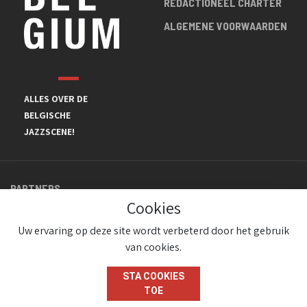
REDACTIONEEL CHARTER
ALGEMENE VOORWAARDEN
ALLES OVER DE
BELGISCHE
JAZZSCENE!
PARTNERS
Cookies
Uw ervaring op deze site wordt verbeterd door het gebruik
van cookies.
STA COOKIES
TOE
© JazzInBelgium 2026 ( Version 1.1.2)