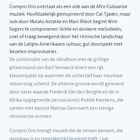
Compro Oro ontstaat als een ode aan de Afro-Cubaanse
muziek. Hoofdzakelijk geïnspireerd door Cal Tjader, maar
ook door Mulatu Astatke en Marc Ribot begint Wim
Segers te componeren: lichte en donkere melodieën,
snel of traag bewegend door het ritmische landschap
van de Latijns-Amerikaans cultuur, gul doorspekt met
bezeten improvisaties.
De combinatie van de vibrafoon met de grillige
gitaarsound van Bart Vervaeck levert een rijk
kleurenpalet op waarmee dit collectief haar muzikaal
reisverslag schetst. De ultieme groove wordt geleverd
door vaste waarde Frederik Van den Berghe en de in
Afrika opgegroeide percussionist Robbe Kieckens, die
samen met bassist Mattias Geernaert een stevige
ritmesectie vormen.
Compro Oro brengt muziek die de zinnen beroert, die
dansbaar is en tegelijkertijd boeiend blijft. Live-