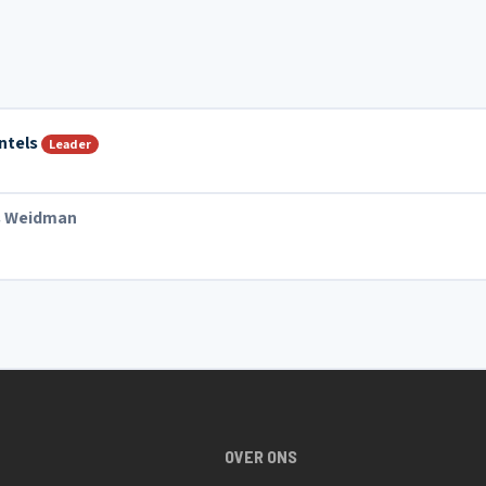
ntels
Leader
 Weidman
OVER ONS