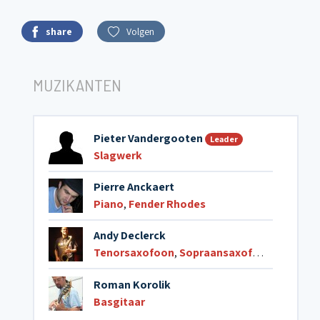
share
Volgen
MUZIKANTEN
Pieter Vandergooten
Leader
Slagwerk
Pierre Anckaert
Piano
,
Fender Rhodes
Andy Declerck
Tenorsaxofoon
,
Sopraansaxofoon
Roman Korolik
Basgitaar