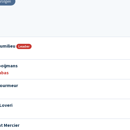
Volgen
Dumilieu
Leader
ooijmans
abas
Gourmeur
Loveri
t Mercier