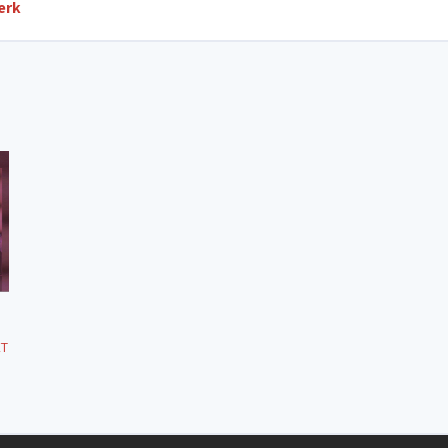
erk
ET