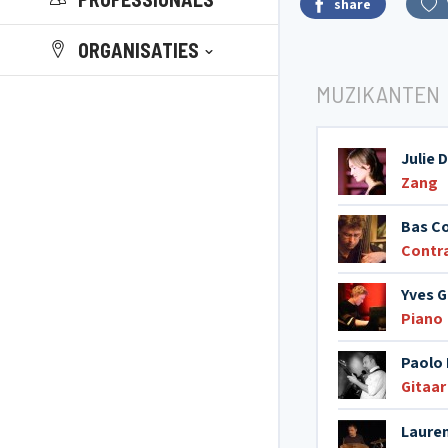
share
ORGANISATIES
MUZIKANTEN
Julie 
Zang
Bas C
Contr
Yves 
Piano
Paolo 
Gitaar
Lauren