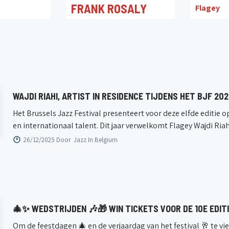
FRANK ROSALY
Flagey
24/01/2026 19:30
Flagey
WAJDI RIAHI, ARTIST IN RESIDENCE TIJDENS HET BJF 20
Het Brussels Jazz Festival presenteert voor deze elfde editi
en internationaal talent. Dit jaar verwelkomt Flagey Wajdi Riahi a
26/12/2025 Door
Jazz In Belgium
🎄✨ WEDSTRIJDEN 🎶🎁 WIN TICKETS VOOR DE 10E EDITI
Om de feestdagen 🎄 en de verjaardag van het festival 🥂 te v