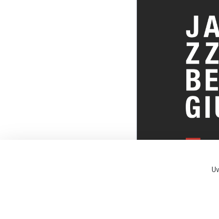
ALLES OVE
BELGISCHE
Uw
JAZZSCENE
© JazzInBel