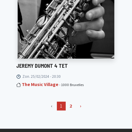
JEREMY DUMONT 4 TET
Zon. 25/02/2024 - 20:30
The Music Village
- 1000 Bruxelles
‹
1
2
›