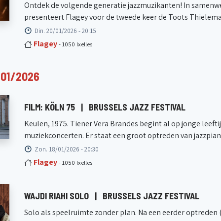
Ontdek de volgende generatie jazzmuzikanten! In samenwe
presenteert Flagey voor de tweede keer de Toots Thieleman
Din. 20/01/2026 - 20:15
Flagey
- 1050 Ixelles
/01/2026
FILM: KÖLN 75
|
BRUSSELS JAZZ FESTIVAL
Keulen, 1975. Tiener Vera Brandes begint al op jonge leef
muziekconcerten. Er staat een groot optreden van jazzpiani
Zon. 18/01/2026 - 20:30
Flagey
- 1050 Ixelles
WAJDI RIAHI SOLO
|
BRUSSELS JAZZ FESTIVAL
Solo als speelruimte zonder plan. Na een eerder optreden