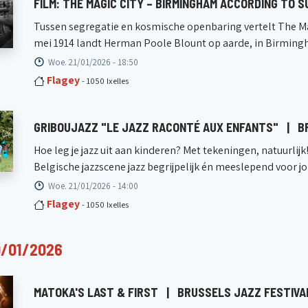
FILM: THE MAGIC CITY – BIRMINGHAM ACCORDING TO 
Tussen segregatie en kosmische openbaring vertelt The Ma
mei 1914 landt Herman Poole Blount op aarde, in Birmingha
Woe. 21/01/2026 - 18:50
Flagey
- 1050 Ixelles
GRIBOUJAZZ "LE JAZZ RACONTÉ AUX ENFANTS"
|
B
Hoe leg je jazz uit aan kinderen? Met tekeningen, natuurlij
Belgische jazzscene jazz begrijpelijk én meeslepend voor jo
Woe. 21/01/2026 - 14:00
Flagey
- 1050 Ixelles
0/01/2026
MATOKA'S LAST & FIRST
|
BRUSSELS JAZZ FESTIVA