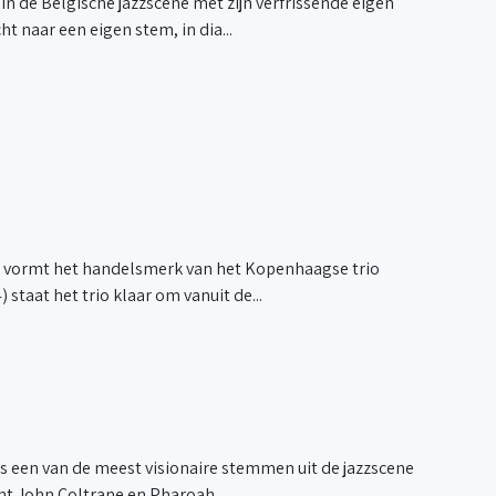
 de Belgische jazzscène met zijn verfrissende eigen
t naar een eigen stem, in dia...
ix vormt het handelsmerk van het Kopenhaagse trio
staat het trio klaar om vanuit de...
 is een van de meest visionaire stemmen uit de jazzscene
t John Coltrane en Pharoah...