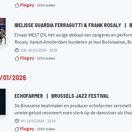
Flagey
- 1050 Ixelles
IBELISSE GUARDIA FERRAGUTTI & FRANK ROSALY
|
B
Ervaar MESTIZX, het vurige debuut van zangeres en perfor
Rosaly. Vanuit Amsterdam bundelen ze hun Boliviaanse, Braz
Zat. 24/01/2026 - 19:30
Flagey
- 1050 Ixelles
/01/2026
ECHOFARMER
|
BRUSSELS JAZZ FESTIVAL
De Brusselse beatmaker en producer echofarmer versmelt ki
unieke geluid resoneert even sterk op de dansvloer als thuis 
Vri. 23/01/2026 - 22:30
Flagey
- 1050 Ixelles