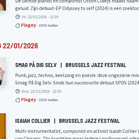
De Gentse pianist en componist Orson Claeys maakt naam in
geluid. Zijn debuut-EP Odyssey to self (2024) is een zoektoch
Vri. 23/01/2026 - 12:30
Flagey
- 1050 Ixelles
 22/01/2026
SMAG PÅ DIG SELV
|
BRUSSELS JAZZ FESTIVAL
Punk, jazz, techno, keelzang en poëzie: deze ongeziene m
Smag På Dig Selv. Sinds hun succesvolle debuut SPDS (2024) 
Don. 22/01/2026 - 22:30
Flagey
- 1050 Ixelles
ISAIAH COLLIER
|
BRUSSELS JAZZ FESTIVAL
Multi-instrumentalist, componist en activist Isaiah Collier
van Chicago. Zijn krachtige maar tedere saxofoonspel adem