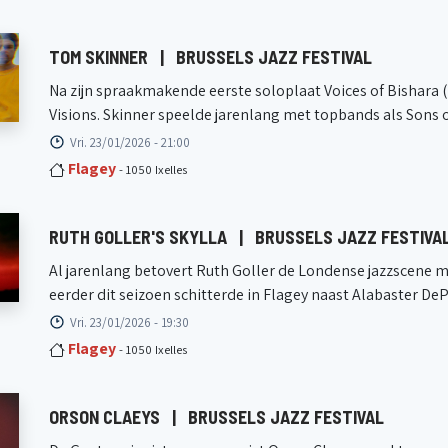
TOM SKINNER
|
BRUSSELS JAZZ FESTIVAL
Na zijn spraakmakende eerste soloplaat Voices of Bishara 
Visions. Skinner speelde jarenlang met topbands als Sons o
Vri. 23/01/2026 - 21:00
Flagey
- 1050 Ixelles
RUTH GOLLER'S SKYLLA
|
BRUSSELS JAZZ FESTIVA
Al jarenlang betovert Ruth Goller de Londense jazzscene m
eerder dit seizoen schitterde in Flagey naast Alabaster DePl
Vri. 23/01/2026 - 19:30
Flagey
- 1050 Ixelles
ORSON CLAEYS
|
BRUSSELS JAZZ FESTIVAL