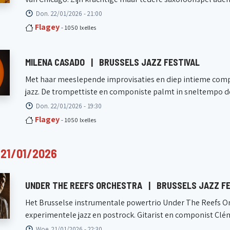
Don. 22/01/2026 - 21:00
Flagey
- 1050 Ixelles
MILENA CASADO
|
BRUSSELS JAZZ FESTIVAL
Met haar meeslepende improvisaties en diep intieme compo
jazz. De trompettiste en componiste palmt in sneltempo de
Don. 22/01/2026 - 19:30
Flagey
- 1050 Ixelles
21/01/2026
UNDER THE REEFS ORCHESTRA
|
BRUSSELS JAZZ FE
Het Brusselse instrumentale powertrio Under The Reefs Orc
experimentele jazz en postrock. Gitarist en componist Clém
Woe. 21/01/2026 - 22:30