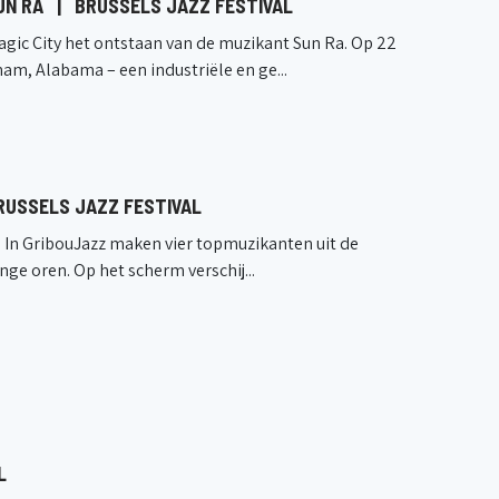
SUN RA
|
BRUSSELS JAZZ FESTIVAL
gic City het ontstaan van de muzikant Sun Ra. Op 22
m, Alabama – een industriële en ge...
RUSSELS JAZZ FESTIVAL
k! In GribouJazz maken vier topmuzikanten uit de
nge oren. Op het scherm verschij...
L