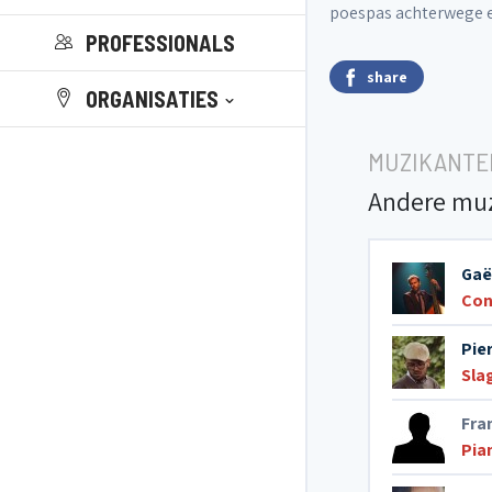
poespas achterwege e
PROFESSIONALS
share
ORGANISATIES
MUZIKANTE
Andere mu
Gaë
Con
Pie
Sla
Fra
Pia