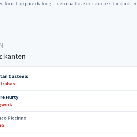
n focust op pure dialoog — een naadloze mix van jazzstandards e
N
zikanten
tan Casteels
trabas
rre Hurty
gwerk
nco Piccinno
no