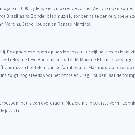
ind jaren 2000, tijdens een zinderende zomer. Vier vrienden komen i
dt Braziliaans. Zonder bladmuziek, zonder na te denken, spelen ze 
n Martins, Steve Houben en Renato Martins) .
rbij. De opnames slapen op harde schijven terwijl het leven de muzik
vertrek van Steve Houben, herontdekt Maxime Blésin deze vergeten
ft Chorazz in het teken van de familieband. Maxime stapt over op 
ins zorgt nog steeds voor het ritme en Greg Houben laat de tromp
rbetoon, het is een overdracht. Muziek in zijn puurste vorm, zonni
 jazz zijn.