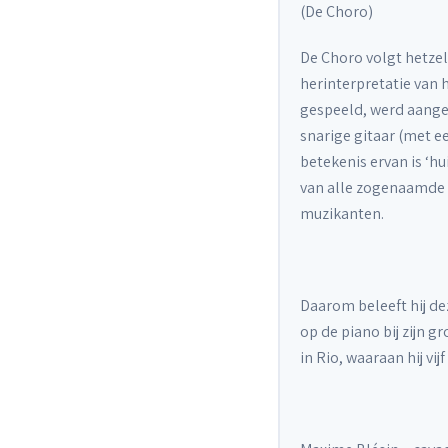
(De Choro)
De Choro volgt hetzel
herinterpretatie van 
gespeeld, werd aangep
snarige gitaar (met e
betekenis ervan is ‘hu
van alle zogenaamde s
muzikanten.
Daarom beleeft hij de
op de piano bij zijn g
in Rio, waaraan hij vi