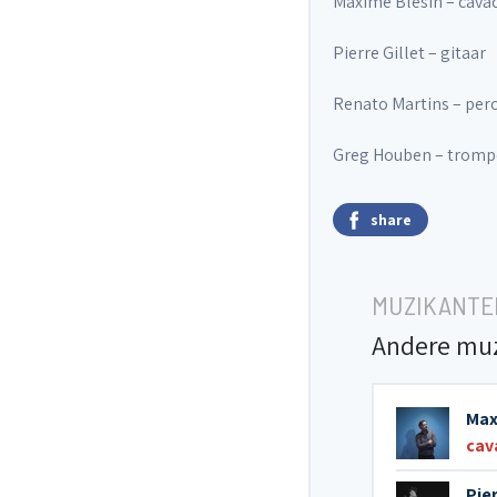
Maxime Blésin – cava
Pierre Gillet – gitaar
Renato Martins – perc
Greg Houben – tromp
share
MUZIKANTE
Andere mu
Max
cav
Pier