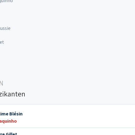
quinho
ussie
et
N
zikanten
ime Blésin
aquinho
re Gillet