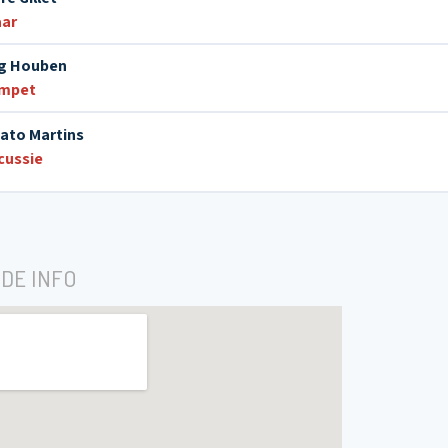
aar
g Houben
mpet
ato Martins
cussie
DE INFO