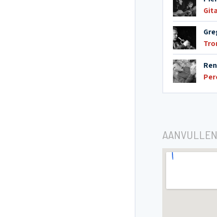
Git
Gre
Tro
Ren
Per
AANVULLEN