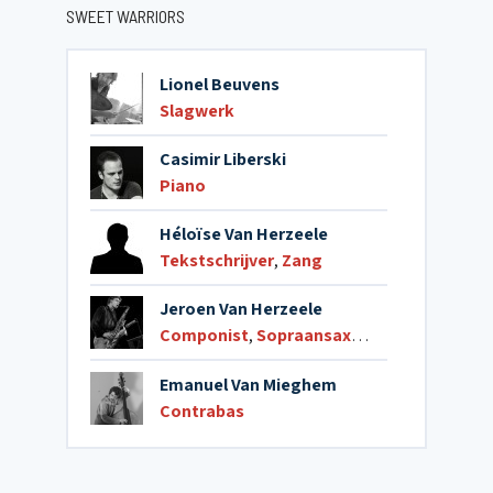
SWEET WARRIORS
Lionel Beuvens
Slagwerk
Casimir Liberski
Piano
Héloïse Van Herzeele
Tekstschrijver
,
Zang
Jeroen Van Herzeele
Componist
,
Sopraansaxofoon
,
Tenorsax
Emanuel Van Mieghem
Contrabas