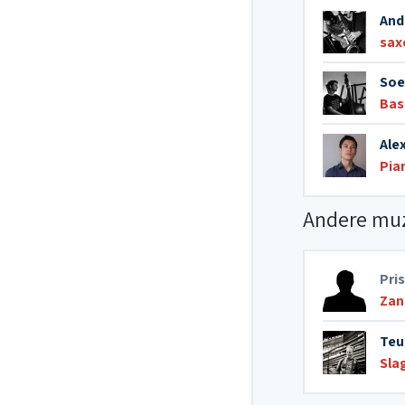
And
sax
Soe
Bas
Ale
Pia
Andere mu
Pri
Zan
Teu
Sla