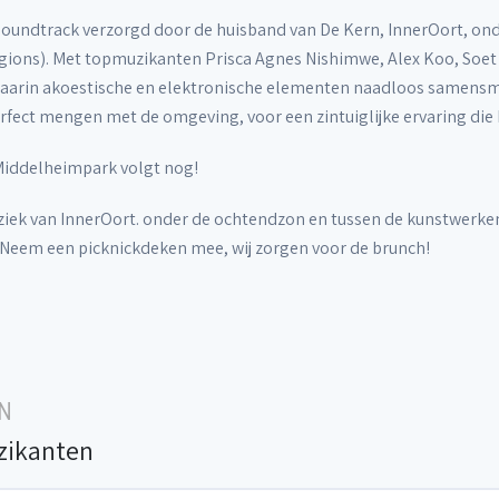
e soundtrack verzorgd door de huisband van De Kern, InnerOort, on
Legions). Met topmuzikanten Prisca Agnes Nishimwe, Alex Koo, Soet
waarin akoestische en elektronische elementen naadloos samensme
erfect mengen met de omgeving, voor een zintuiglijke ervaring die b
 Middelheimpark volgt nog!
ek van InnerOort. onder de ochtendzon en tussen de kunstwerken 
eem een picknickdeken mee, wij zorgen voor de brunch!
N
zikanten