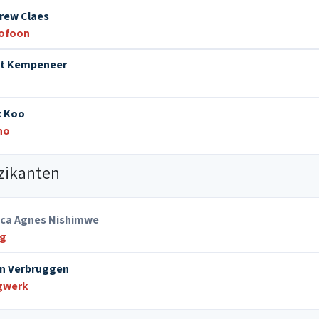
rew Claes
ofoon
t Kempeneer
x Koo
no
zikanten
sca Agnes Nishimwe
g
n Verbruggen
gwerk