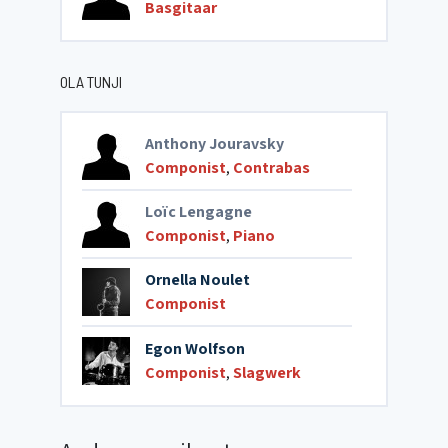
Basgitaar
OLA TUNJI
Anthony Jouravsky
Componist
,
Contrabas
Loïc Lengagne
Componist
,
Piano
Ornella Noulet
Componist
Egon Wolfson
Componist
,
Slagwerk