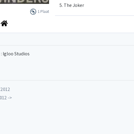
5. The Joker
1 Plaat
6. Pisces
7. Morgan The Pirate
: Igloo Studios
8. Short Story
9. Open Sesame
/2012
012 ->