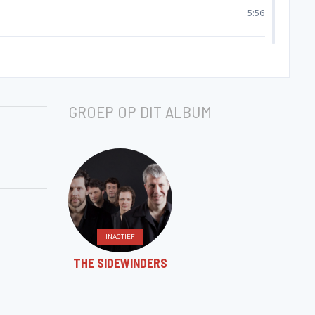
5:56
8:14
GROEP OP DIT ALBUM
6:20
6:01
6:58
INACTIEF
THE SIDEWINDERS