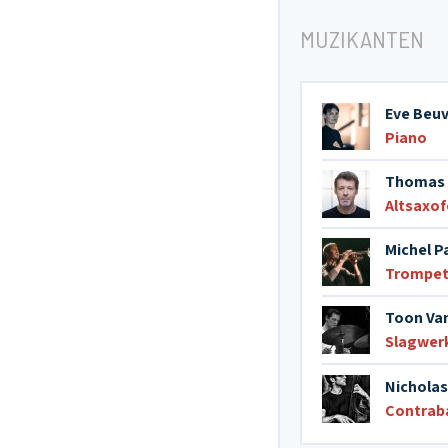
MUZIKANTEN
Eve Beu
Piano
Thomas
Altsaxo
Michel P
Trompe
Toon Va
Slagwer
Nicholas
Contrab