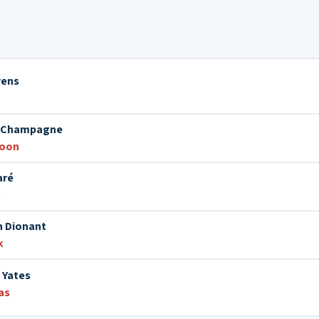
vens
 Champagne
foon
aré
t
n Dionant
k
 Yates
as