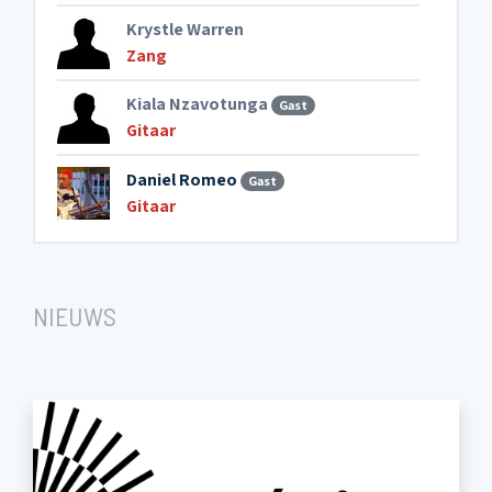
Krystle Warren
Zang
Kiala Nzavotunga
Gast
Gitaar
Daniel Romeo
Gast
Gitaar
NIEUWS