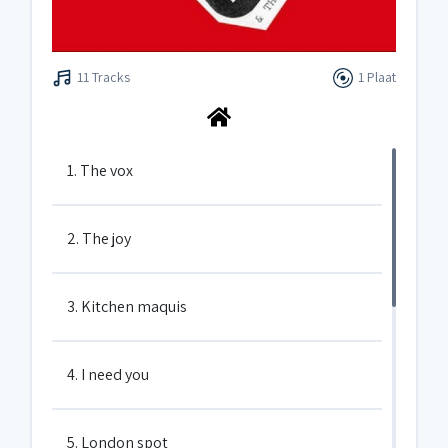
11 Tracks
1 Plaat
1. The vox
2. The joy
3. Kitchen maquis
4. I need you
5. London spot