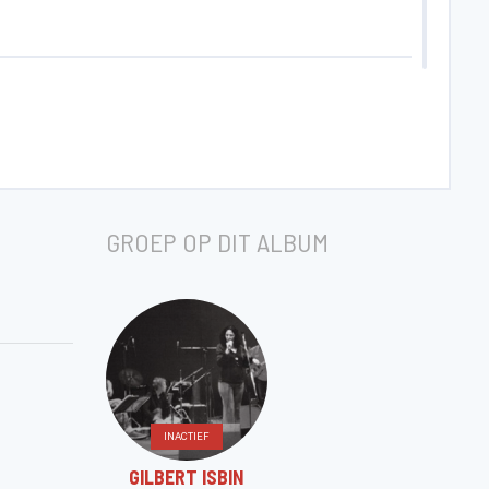
GROEP OP DIT ALBUM
INACTIEF
GILBERT ISBIN