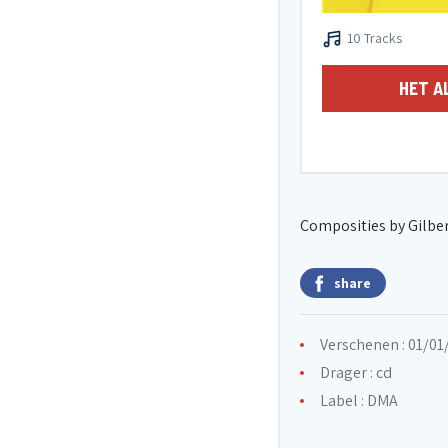
10 Tracks
HET A
Composities by Gilber
share
Verschenen : 01/01
Drager : cd
Label :
DMA