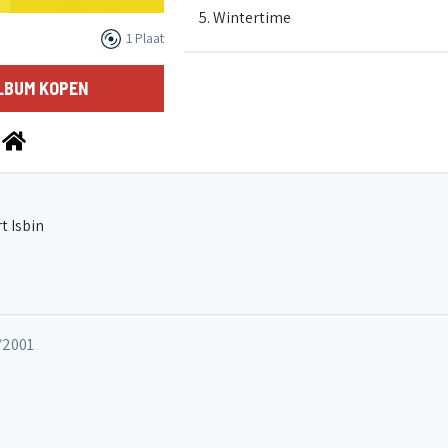
5. Wintertime
1 Plaat
6. Three Hours
LBUM KOPEN
7. Spring Cleaning
8. Troubled
t Isbin
9. Lift Your Feet
/2001
10. Place To Be