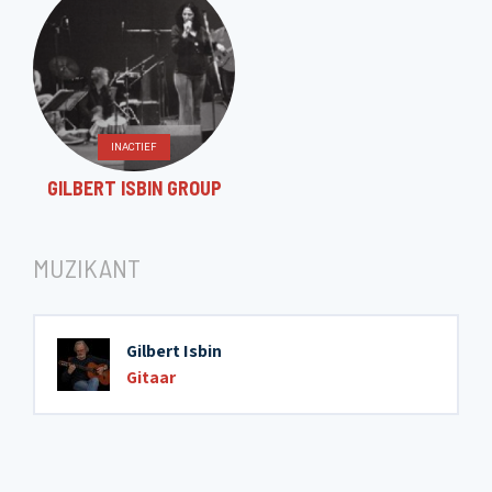
11. Apple
12. Loop
INACTIEF
13. Tingsha's
GILBERT ISBIN GROUP
14. Child
MUZIKANT
15. Koko
Gilbert Isbin
Gitaar