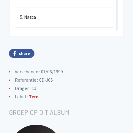
5. Nazca
6. Wide
share
7. Threat
Verschenen : 01/06/1999
8. Embrace
Referentie : CD-J05
Drager : cd
Label :
Tern
9. Jonas & The Fish
GROEP OP DIT ALBUM
10. Open Day