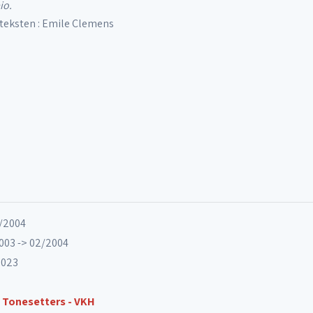
io.
; teksten : Emile Clemens
7/2004
003 -> 02/2004
S023
- Tonesetters - VKH