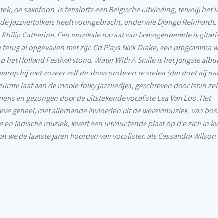
stek, de saxofoon, is tenslotte een Belgische uitvinding, terwujl het 
e jazzvertolkers heeft voortgebracht, onder wie Django Reinhardt,
12. walking on stones
Philip Catherine. Een muzikale nazaat van laatstgenoemde is gitaris
en terug al opgevallen met zijn Cd Plays Nick Drake, een programma
op het Holland Festival stond. Water With A Smile is het jongste alb
aarop hij niet zozeer zelf de show probeert te stelen (dat doet hij na
 ruimte laat aan de mooie folky jazzliedjes, geschreven door Isbin zel
mens en gezongen door de uitstekende vocaliste Lea Van Loo. Het
ieve geheel, met allerhande invloeden uit de wereldmuziek, van bo
 en Indische muziek, levert een uitmuntende plaat op die zich in kw
at we de laatste jaren hoorden van vocalisten als Cassandra Wilson