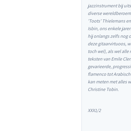
jazzinstrument bij uit
diverse wereldberoemd
'Toots' Thielemans en 
Isbin, ons enkele jar
hij onlangs zelfs nog 
deze gitaarvirtuoos, w
toch wel), als wel alle
teksten van Emile Cle
gevarieerde, progress
flamenco tot Arabische
kan meten met alles w
Christine Tobin.
XXX1/2