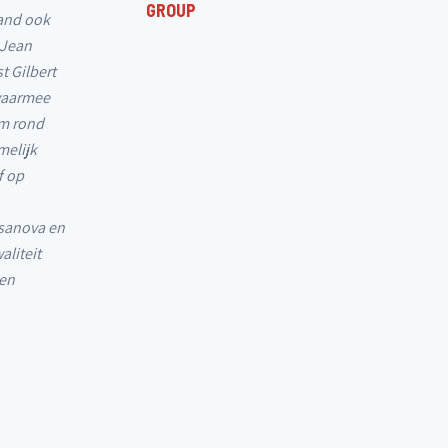
GROUP
land ook
 Jean
t Gilbert
 waarmee
um rond
melijk
f op
ssanova en
aliteit
 en