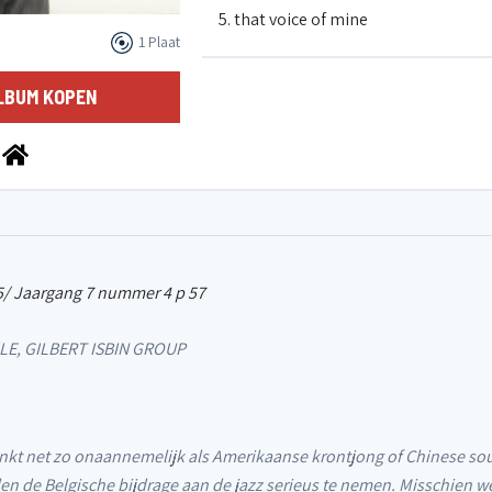
5. that voice of mine
1 Plaat
6. chestnut bird
LBUM KOPEN
7. stories
8. letters
5/ Jaargang 7 nummer 4 p 57
9. the ladybird song
LE, GILBERT ISBIN GROUP
10. virago
linkt net zo onaannemelijk als Amerikaanse krontjong of Chinese so
11. water with a smile
eden de Belgische bijdrage aan de jazz serieus te nemen. Misschien w