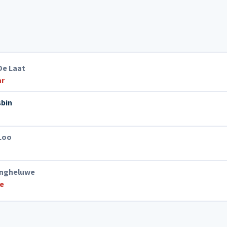
De Laat
ar
sbin
Loo
angheluwe
ie