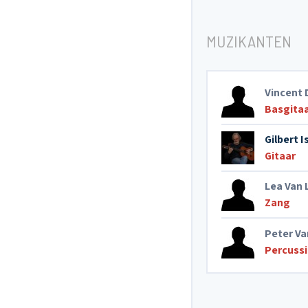
MUZIKANTEN
Vincent 
Basgita
Gilbert I
Gitaar
Lea Van 
Zang
Peter V
Percuss