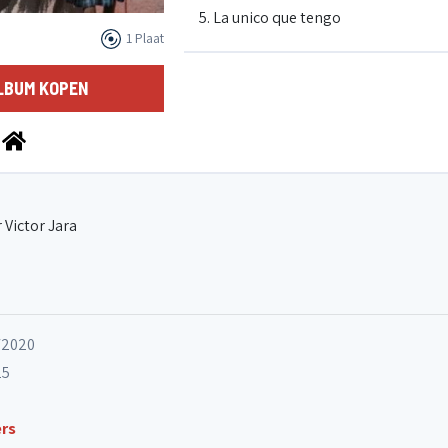
5. La unico que tengo
1 Plaat
6. Deja la vida volar
LBUM KOPEN
7. Vientos de Pueblo
8. Angelita Huenuman
 Victor Jara
9. Gracias a la vida
/2020
10. Te recuerdo Amanda
25
11. Canto libre
ers