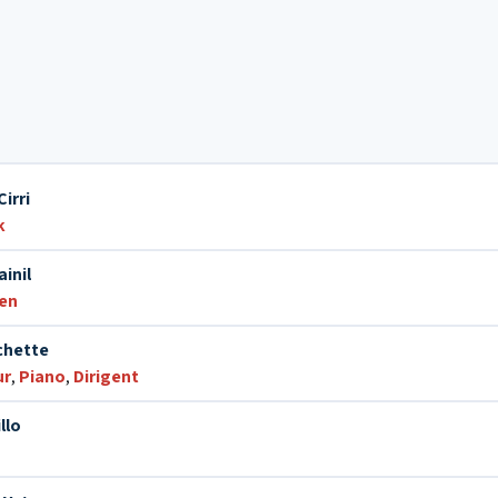
irri
k
inil
en
chette
ur
,
Piano
,
Dirigent
llo