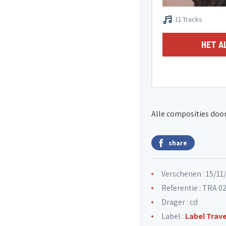
11 Tracks
HET A
Alle composities door
share
Verschenen : 15/11
Referentie : TRA 0
Drager : cd
Label :
Label Trav