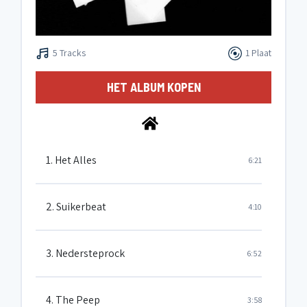
5 Tracks
1 Plaat
HET ALBUM KOPEN
1. Het Alles
6:21
2. Suikerbeat
4:10
3. Nedersteprock
6:52
4. The Peep
3:58