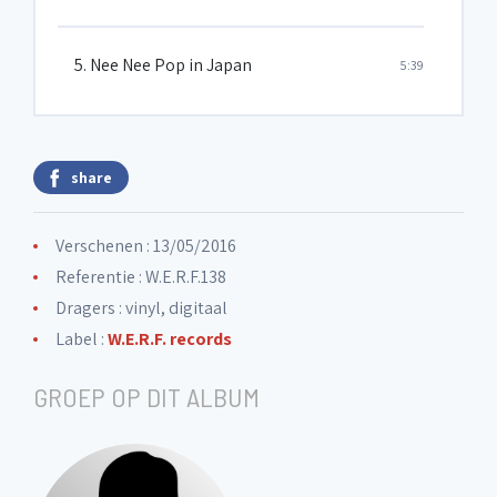
5. Nee Nee Pop in Japan
5:39
share
Verschenen : 13/05/2016
Referentie : W.E.R.F.138
Dragers : vinyl, digitaal
Label :
W.E.R.F. records
GROEP OP DIT ALBUM