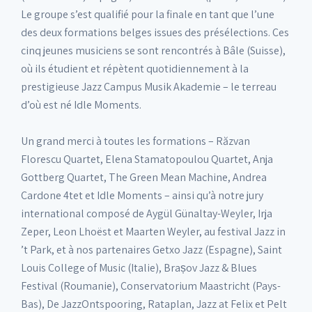
Le groupe s’est qualifié pour la finale en tant que l’une
des deux formations belges issues des présélections. Ces
cinq jeunes musiciens se sont rencontrés à Bâle (Suisse),
où ils étudient et répètent quotidiennement à la
prestigieuse Jazz Campus Musik Akademie – le terreau
d’où est né Idle Moments.
Un grand merci à toutes les formations – Răzvan
Florescu Quartet, Elena Stamatopoulou Quartet, Anja
Gottberg Quartet, The Green Mean Machine, Andrea
Cardone 4tet et Idle Moments – ainsi qu’à notre jury
international composé de Aygül Günaltay-Weyler, Irja
Zeper, Leon Lhoëst et Maarten Weyler, au festival Jazz in
’t Park, et à nos partenaires Getxo Jazz (Espagne), Saint
Louis College of Music (Italie), Brașov Jazz & Blues
Festival (Roumanie), Conservatorium Maastricht (Pays-
Bas), De JazzOntspooring, Rataplan, Jazz at Felix et Pelt