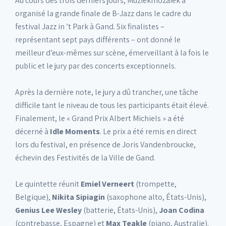
Au cours des trois derniers jours, Muziekmozaïek a
organisé la grande finale de B-Jazz dans le cadre du
festival Jazz in ’t Park à Gand. Six finalistes –
représentant sept pays différents – ont donné le
meilleur d’eux-mêmes sur scène, émerveillant à la fois le
public et le jury par des concerts exceptionnels.
Après la dernière note, le jury a dû trancher, une tâche
difficile tant le niveau de tous les participants était élevé.
Finalement, le « Grand Prix Albert Michiels » a été
décerné à
Idle Moments
. Le prix a été remis en direct
lors du festival, en présence de Joris Vandenbroucke,
échevin des Festivités de la Ville de Gand.
Le quintette réunit
Emiel Verneert
(trompette,
Belgique),
Nikita Sipiagin
(saxophone alto, États-Unis),
Genius Lee Wesley
(batterie, États-Unis),
Joan Codina
(contrebasse, Espagne) et
Max Teakle
(piano, Australie).