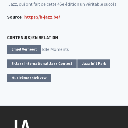
Jazz, qui ont fait de cette 45e édition un véritable succès !
Source
:
https://b-jazz.be/
CONTENU(S) EN RELATION
Idle Moments
Emiel Verneert
B-Jazz International Jazz Contest
Jazz In't Park
Muziekmozaïek vzw