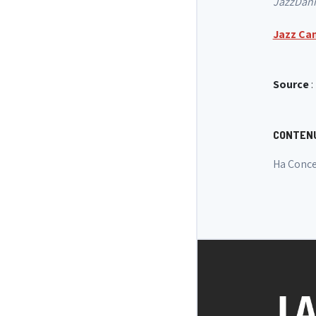
JazzDanma
Jazz Cam
Source
:
CONTENU
Ha Conce