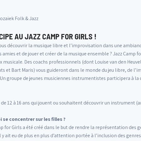
zaïek Folk & Jazz
CIPE AU JAZZ CAMP FOR GIRLS !
us découvrir la musique libre et l’improvisation dans une ambiance
 amies et de jouer et créer de la musique ensemble ? Jazz Camp for 
ix musicale. Des coachs professionnels (dont Louise van den Heuve
s et Bart Maris) vous guideront dans le monde du jeu libre, de l’imp
 Un groupe de jeunes musiciennes instrumentistes participera à la cr
s de 12 à 16 ans qui jouent ou souhaitent découvrir un instrument (
 se concentrer sur les filles ?
 for Girls a été créé dans le but de rendre la représentation des g
l y ait eu de plus en plus d’attention portée à l’inclusion des genre