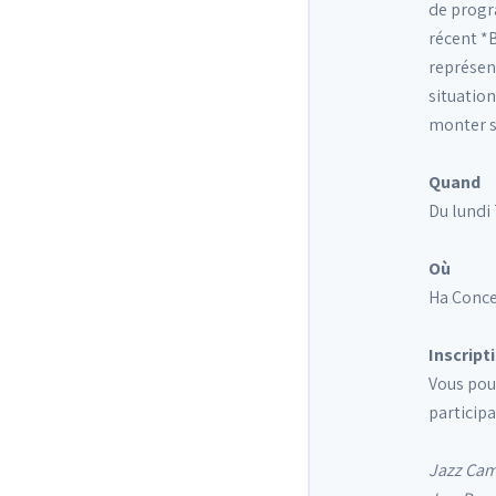
de progr
récent *
représent
situation
monter s
Quand
Du lundi 
Où
Ha Conce
Inscript
Vous pouv
participa
Jazz Camp