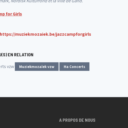
rk, Nordisk Kulturfond et la Ville de Gand.
p for Girls
https://muziekmozaiek.be/jazzcampforgirls
(S) EN RELATION
rts vzw
Muziekmozaïek vzw
Ha Concerts
A PROPOS DE NOUS