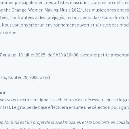
ammer principalement des artistes masculins, comme le confirme 
Be the Change: Women Making Music 2021*, les musiciennes ont exp
ées, confrontées à des (préjugés) inconscients. Jazz Camp for Girls
. Nous voulons créer un environnement ouvert et sûr avec des modèl
ur scène.
7 au jeudi 10 juillet 2025, de 9h30 à 16h30, avec une petite présentat
rts, Kouter 29, 9000 Gand.
ion
ez vous inscrire en ligne. La sélection n’est nécessaire que si le
ntes). Le groupe de base effectuera ensuite une sélection pour gara
 for Girls est un projet de Muziekmozaïek et Ha Concerts en collab