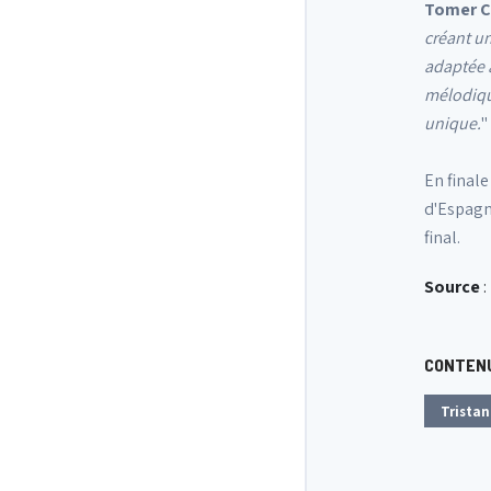
Tomer C
créant un
adaptée à
mélodique
unique.
"
En final
d'Espagne
final.
Source
:
CONTENU
Tristan