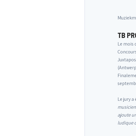
Muziekmo
TB PR
Le mois d
Concours
Juxtapos
(Antwerp
Finalemen
septembre
Le jury 
musiciens
ajoute un
ludique d