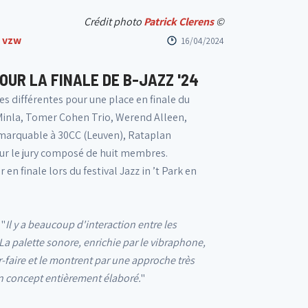
Crédit photo
Patrick Clerens
©
 vzw
16/04/2024
OUR LA FINALE DE B-JAZZ '24
es différentes pour une place en finale du
 Minla, Tomer Cohen Trio, Werend Alleen,
emarquable à 30CC (Leuven), Rataplan
our le jury composé de huit membres.
n finale lors du festival Jazz in ’t Park en
 "
Il y a beaucoup d'interaction entre les
a palette sonore, enrichie par le vibraphone,
r-faire et le montrent par une approche très
un concept entièrement élaboré.
"