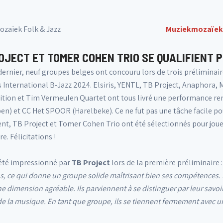
zaïek Folk & Jazz
Muziekmozaïek
OJECT ET TOMER COHEN TRIO SE QUALIFIENT P
ernier, neuf groupes belges ont concouru lors de trois préliminair
 International B-Jazz 2024. Elsiris, YENTL, TB Project, Anaphora,
ition et Tim Vermeulen Quartet ont tous livré une performance r
en) et CC Het SPOOR (Harelbeke). Ce ne fut pas une tâche facile p
t, TB Project et Tomer Cohen Trio ont été sélectionnés pour jouer e
. Félicitations !
a été impressionné par
TB Project
lors de la première préliminaire :
, ce qui donne un groupe solide maîtrisant bien ses compétences. L
e dimension agréable. Ils parviennent à se distinguer par leur savoi
e la musique. En tant que groupe, ils se tiennent fermement avec 