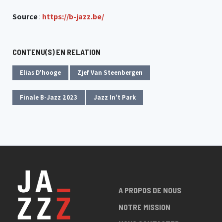
Source
:
https://b-jazz.be/
CONTENU(S) EN RELATION
Elias D'hooge
Zjef Van Steenbergen
Finale B-Jazz 2023
Jazz In't Park
A PROPOS DE NOUS
NOTRE MISSION