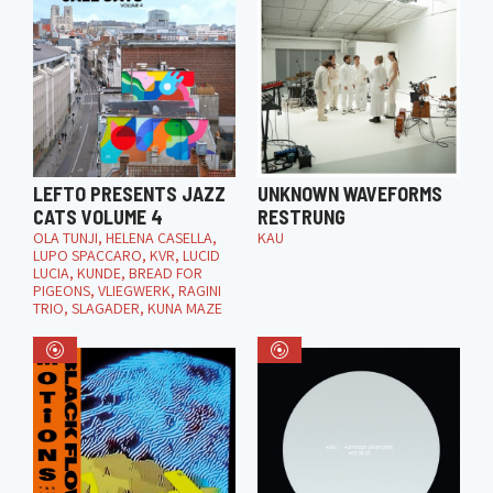
LEFTO PRESENTS JAZZ
UNKNOWN WAVEFORMS
CATS VOLUME 4
RESTRUNG
OLA TUNJI, HELENA CASELLA,
KAU
LUPO SPACCARO, KVR, LUCID
LUCIA, KUNDE, BREAD FOR
PIGEONS, VLIEGWERK, RAGINI
TRIO, SLAGADER, KUNA MAZE