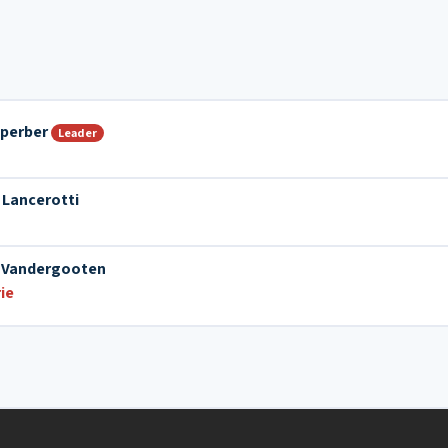
Sperber
Leader
 Lancerotti
r Vandergooten
ie