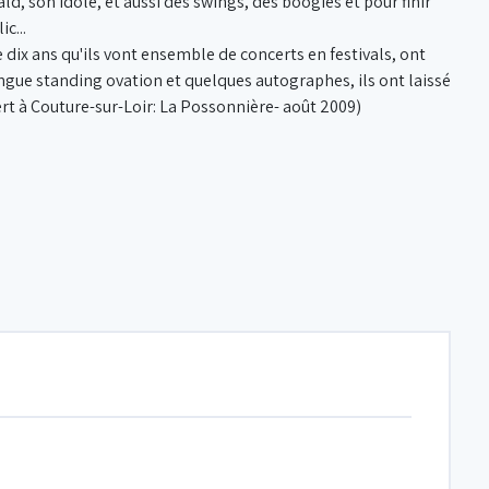
ld, son idole, et aussi des swings, des boogies et pour finir
c...
 de dix ans qu'ils vont ensemble de concerts en festivals, ont
longue standing ovation et quelques autographes, ils ont laissé
ert à Couture-sur-Loir: La Possonnière- août 2009)