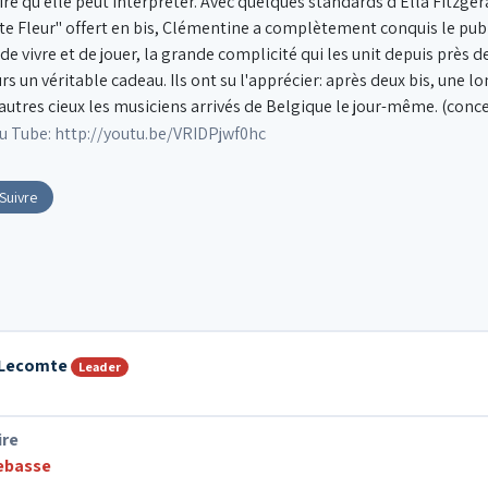
ire qu'elle peut interpréter. Avec quelques standards d'Ella Fitzgera
te Fleur" offert en bis, Clémentine a complètement conquis le publi
ie de vivre et de jouer, la grande complicité qui les unit depuis près
rs un véritable cadeau. Ils ont su l'apprécier: après deux bis, une 
'autres cieux les musiciens arrivés de Belgique le jour-même. (conc
u Tube: http://youtu.be/VRIDPjwf0hc
Suivre
 Lecomte
Leader
ire
ebasse