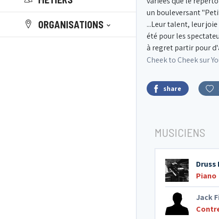
variées que le réperto
un bouleversant "Peti
ORGANISATIONS
...Leur talent, leur jo
été pour les spectateu
à regret partir pour d
Cheek to Cheek sur Yo
share
MUSICIENS
Druss
Piano
Jack F
Contr